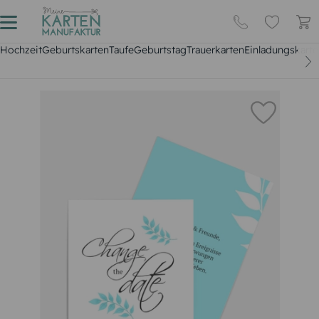
Hochzeit
Geburtskarten
Taufe
Geburtstag
Trauerkarten
Einladungskarte