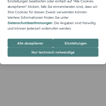
Einstellungen bearbeiten oder einfach auf "Alle Cookies
fließendes Design – diese Karte ist wie gemacht für eine
akzeptieren" klicken, falls Sie einverstanden sind, dass wir
sanfte Planänderung mit viel Stil und Leichtigkeit.
Ihre Cookies für diesen Zweck verwenden können.
Weitere Informationen finden Sie unter
Datenschutzbestimmungen
. Die Angaben sind freiwillig
und können jederzeit widerrufen werden.
Alle akzeptieren
Einstellungen
Nur technisch notwendige