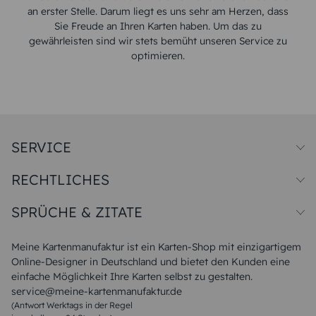
an erster Stelle. Darum liegt es uns sehr am Herzen, dass
Sie Freude an Ihren Karten haben. Um das zu
gewährleisten sind wir stets bemüht unseren Service zu
optimieren.
SERVICE
Preise und Versand
RECHTLICHES
Papiersorten
Muster/Musterset
Impressum
Unsere Produktion
SPRÜCHE & ZITATE
Widerrufsbelehrung
Magazin
Datenschutz
Sitemap
Alle Sprüche & Zitate
AGB
FAQ
Liebeskummer Sprüche
Meine Kartenmanufaktur ist ein Karten-Shop mit einzigartigem
Danke Sprüche
Online-Designer in Deutschland und bietet den Kunden eine
Sommer Sprüche
einfache Möglichkeit Ihre Karten selbst zu gestalten.
Muttertagssprüche
service@meine-kartenmanufaktur.de
Sprüche zur Hochzeit
(Antwort Werktags in der Regel
Sprüche zur Konfirmation & Kommunion