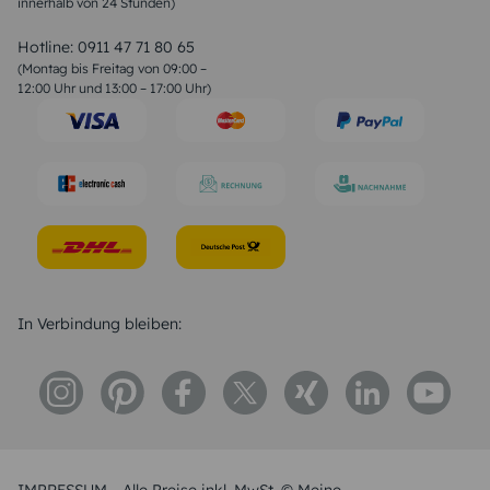
innerhalb von 24 Stunden)
Weihnachtsgedichte
Valentinstag Sprüche
Liebessprüche
Hotline:
0911 47 71 80 65
Geburtstagssprüche
(Montag bis Freitag von 09:00 –
Trauersprüche
12:00 Uhr und 13:00 – 17:00 Uhr)
Hochzeitstag Sprüche
Konfirmation Glückwünsche
Sprüche zur Geburt
In Verbindung bleiben: