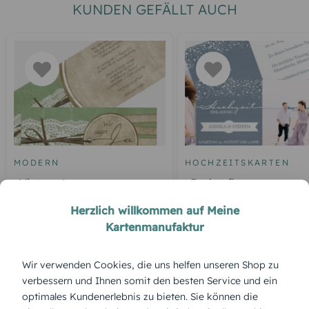
KUNDEN GEFÄLLT AUCH
MODERN
HOCHZEITSKARTEN
Vintage Lace
Funkenflug
Herzlich willkommen auf Meine
Kartenmanufaktur
ÜBERBLICK:
Wir verwenden Cookies, die uns helfen unseren Shop zu
verbessern und Ihnen somit den besten Service und ein
Produktbeschreibung
optimales Kundenerlebnis zu bieten. Sie können die
„Blauregen“ überzeugt durch weiche Lila-Nuancen und