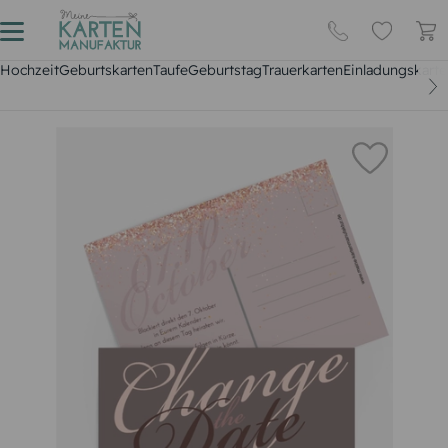
Hochzeit
Geburtskarten
Taufe
Geburtstag
Trauerkarten
Einladungskarte