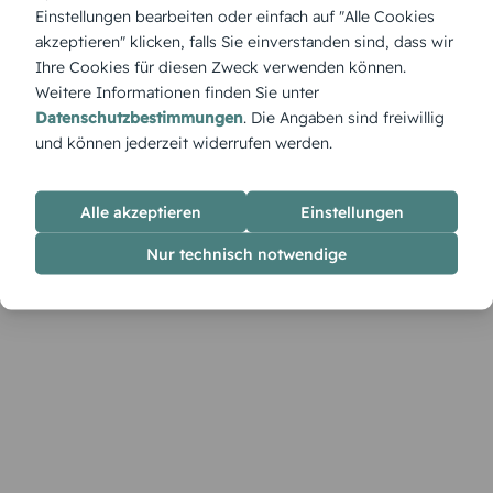
natürliche Farben und eine feine, elegante Komposition. Eine
Einstellungen bearbeiten oder einfach auf "Alle Cookies
liebevolle Erinnerung an den neuen Termin – mit euren
akzeptieren" klicken, falls Sie einverstanden sind, dass wir
Worten und Bildern direkt im Designer gestaltbar.
Ihre Cookies für diesen Zweck verwenden können.
Weitere Informationen finden Sie unter
Datenschutzbestimmungen
. Die Angaben sind freiwillig
und können jederzeit widerrufen werden.
Alle akzeptieren
Einstellungen
Nur technisch notwendige