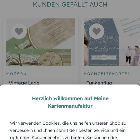
KUNDEN GEFÄLLT AUCH
MODERN
HOCHZEITSKARTEN
Vintage Lace
Funkenflug
Herzlich willkommen auf Meine
Kartenmanufaktur
ÜBERBLICK:
Wir verwenden Cookies, die uns helfen unseren Shop zu
Produktbeschreibung
verbessern und Ihnen somit den besten Service und ein
„Change the Date – Oliv Paar“ in dieser Variante bietet
optimales Kundenerlebnis zu bieten. Sie können die