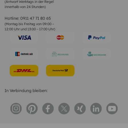
(Antwort Werktags in der Regel
Sprüche zur Konfirmation & Kommunion
innerhalb von 24 Stunden)
Weihnachtsgedichte
Valentinstag Sprüche
Liebessprüche
Hotline:
0911 47 71 80 65
Geburtstagssprüche
(Montag bis Freitag von 09:00 –
Trauersprüche
12:00 Uhr und 13:00 – 17:00 Uhr)
Hochzeitstag Sprüche
Konfirmation Glückwünsche
Sprüche zur Geburt
In Verbindung bleiben: