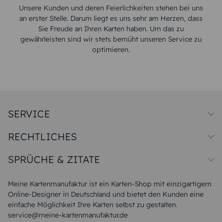
Unsere Kunden und deren Feierlichkeiten stehen bei uns
an erster Stelle. Darum liegt es uns sehr am Herzen, dass
Sie Freude an Ihren Karten haben. Um das zu
gewährleisten sind wir stets bemüht unseren Service zu
optimieren.
SERVICE
Preise und Versand
RECHTLICHES
Papiersorten
Muster/Musterset
Impressum
Unsere Produktion
SPRÜCHE & ZITATE
Widerrufsbelehrung
Magazin
Datenschutz
Sitemap
Alle Sprüche & Zitate
AGB
FAQ
Liebeskummer Sprüche
Meine Kartenmanufaktur ist ein Karten-Shop mit einzigartigem
Danke Sprüche
Online-Designer in Deutschland und bietet den Kunden eine
Sommer Sprüche
einfache Möglichkeit Ihre Karten selbst zu gestalten.
Muttertagssprüche
service@meine-kartenmanufaktur.de
Sprüche zur Hochzeit