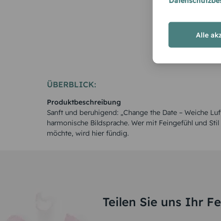
Datenschutzb
Alle ak
ÜBERBLICK:
Produktbeschreibung
Sanft und beruhigend: „Change the Date – Weiche Luft
harmonische Bildsprache. Wer mit Feingefühl und Stil
möchte, wird hier fündig.
Teilen Sie uns Ihr F