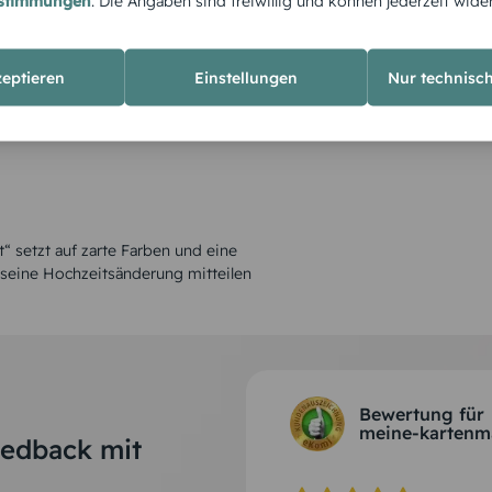
estimmungen
. Die Angaben sind freiwillig und können jederzeit wide
zeptieren
Einstellungen
Nur technisc
“ setzt auf zarte Farben und eine
 seine Hochzeitsänderung mitteilen
Bewertung für
meine-kartenm
eedback mit