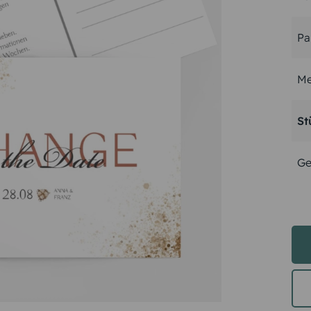
Pa
Me
St
Ge