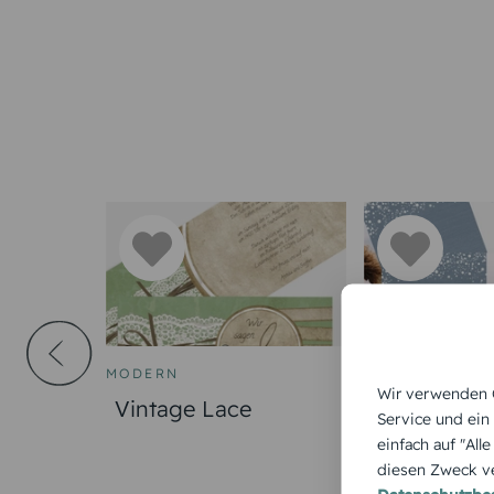
MODERN
HOCHZEITSKA
Wir verwenden C
e Liebe
Vintage Lace
Funkenflug
Service und ein
einfach auf "All
diesen Zweck ve