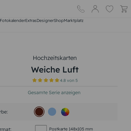
Fotokalender
Extras
DesignerShop
Marktplatz
Hochzeitskarten
Weiche Luft
4.8
von
5
Gesamte Serie anzeigen
rbe:
rmat:
Postkarte 148x105 mm