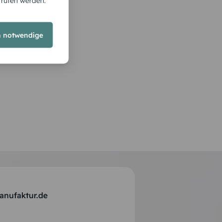
rrufen werden.
h notwendige
anufaktur.de