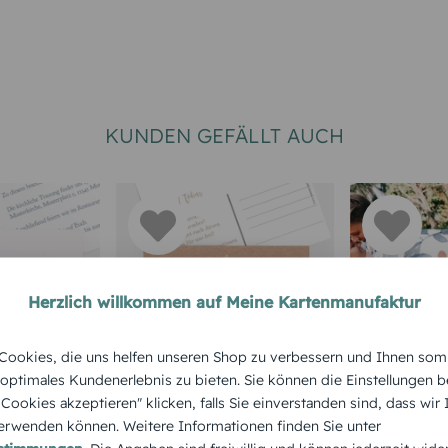
KUNDEN GEFÄLLT AUCH
Herzlich willkommen auf Meine Kartenmanufaktur
RTEN
HOCHZEITSKARTEN
HOCHZEITS
ookies, die uns helfen unseren Shop zu verbessern und Ihnen som
Save-the-Date
Dankeska
 optimales Kundenerlebnis zu bieten. Sie können die Einstellungen b
Kalenderblatt
Hochzeit
e Cookies akzeptieren" klicken, falls Sie einverstanden sind, dass wir
rwenden können. Weitere Informationen finden Sie unter
"Herzens