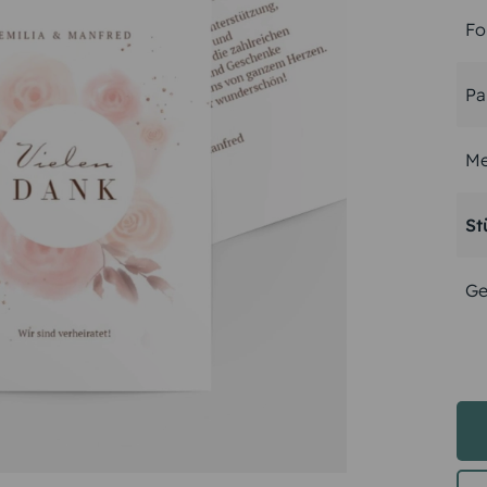
Fo
Pa
Me
St
Ge