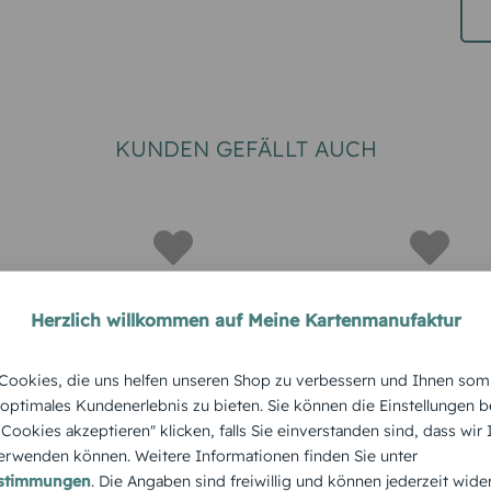
KUNDEN GEFÄLLT AUCH
Herzlich willkommen auf Meine Kartenmanufaktur
KLASSIK
KLASSIK
ookies, die uns helfen unseren Shop zu verbessern und Ihnen som
e
Dankeskarte
Dankeska
 optimales Kundenerlebnis zu bieten. Sie können die Einstellungen b
e Cookies akzeptieren" klicken, falls Sie einverstanden sind, dass wir
delblatt"
Hochzeit "Natürlich
Hochzeit
rwenden können. Weitere Informationen finden Sie unter
Ja"
"Liebesbo
estimmungen
. Die Angaben sind freiwillig und können jederzeit wide