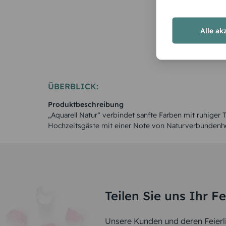
Alle ak
ÜBERBLICK:
Produktbeschreibung
„Aquarell Natur“ verbindet sanfte Farben mit ruhiger Ti
Hochzeitsgäste mit einer Note von Naturverbundenhe
Teilen Sie uns Ihr F
Unsere Kunden und deren Feierli