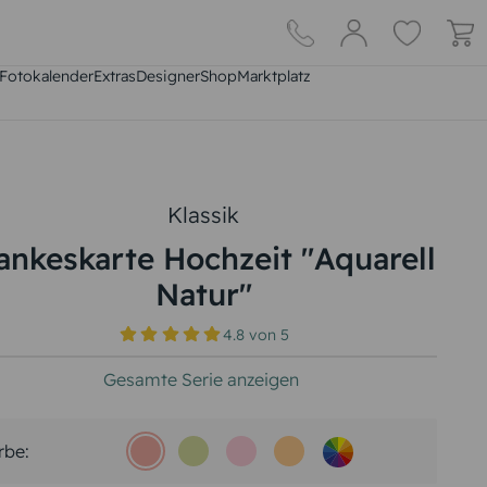
Fotokalender
Extras
DesignerShop
Marktplatz
Klassik
ankeskarte Hochzeit "Aquarell
Natur"
4.8
von
5
Gesamte Serie anzeigen
rbe: