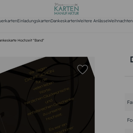
uerkarten
Einladungskarten
Dankeskarten
Weitere Anlässe
Weihnachten
ankeskarte Hochzeit "Band"
Fa
Fo