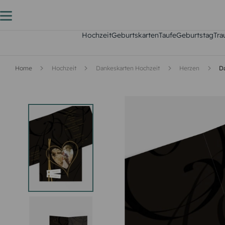
Hochzeit
Geburtskarten
Taufe
Geburtstag
Tra
Home
Hochzeit
Dankeskarten Hochzeit
Herzen
D