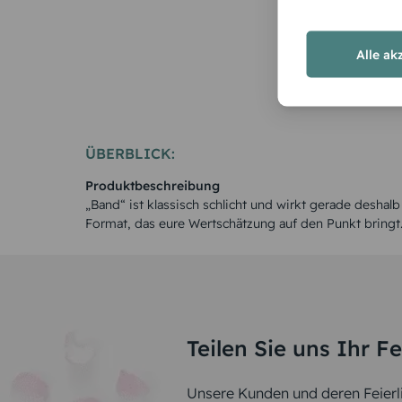
Alle ak
ÜBERBLICK:
Produktbeschreibung
„Band“ ist klassisch schlicht und wirkt gerade deshalb
Format, das eure Wertschätzung auf den Punkt bringt
Teilen Sie uns Ihr F
Unsere Kunden und deren Feierli