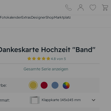
Fotokalender
Extras
DesignerShop
Marktplatz
Dankeskarte Hochzeit "Band"
4.8
von
5
Gesamte Serie anzeigen
rbe:
rmat:
Klappkarte 145x145 mm