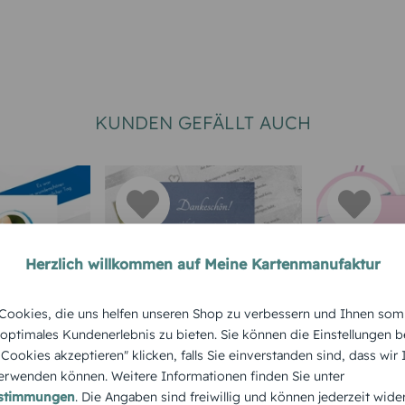
KUNDEN GEFÄLLT AUCH
Herzlich willkommen auf Meine Kartenmanufaktur
ookies, die uns helfen unseren Shop zu verbessern und Ihnen som
e
Dankeskarte
Dankeska
 optimales Kundenerlebnis zu bieten. Sie können die Einstellungen b
Hochzeit "Glamour
Hochzeit
e Cookies akzeptieren" klicken, falls Sie einverstanden sind, dass wir
rwenden können. Weitere Informationen finden Sie unter
nd"
Heart"
"Doppelh
estimmungen
. Die Angaben sind freiwillig und können jederzeit wide