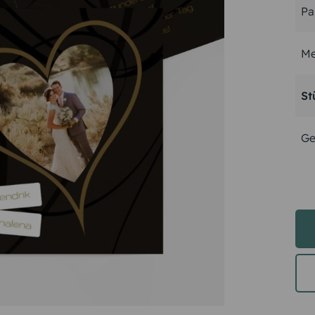
Pa
Me
St
Ge