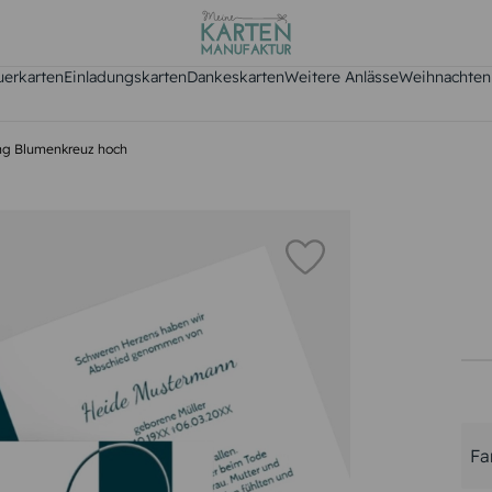
uerkarten
Einladungskarten
Dankeskarten
Weitere Anlässe
Weihnachten
ng Blumenkreuz hoch
Fa