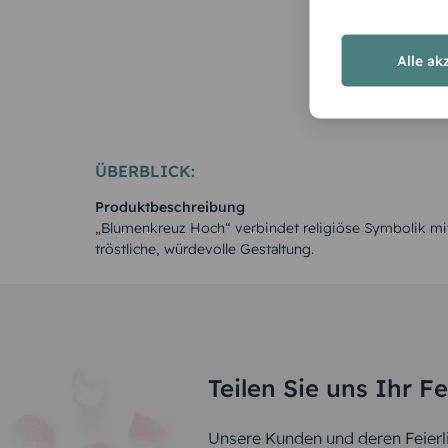
Alle ak
ÜBERBLICK:
Produktbeschreibung
„Blumenkreuz Hoch“ verbindet religiöse Symbolik mit 
tröstliche, würdevolle Gestaltung.
Teilen Sie uns Ihr F
Unsere Kunden und deren Feierli