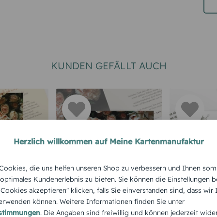
KUNDEN GEFÄLLT AUCH
Herzlich willkommen auf Meine Kartenmanufaktur
TRAUER
DANKSAGUNG TRAUER
DANKSAGUN
ookies, die uns helfen unseren Shop zu verbessern und Ihnen som
sagung
Trauerdanksagung
Trauerda
 optimales Kundenerlebnis zu bieten. Sie können die Einstellungen b
e Cookies akzeptieren" klicken, falls Sie einverstanden sind, dass wir
en hoch
Trauer Rosen quer
Tree quer
rwenden können. Weitere Informationen finden Sie unter
estimmungen
. Die Angaben sind freiwillig und können jederzeit wide