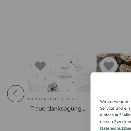
DANKSAGUNG TRAUER
DANKSAGUNG 
Wir verwenden C
Trauerdanksagung
Trauerdank
Service und ein
einfach auf "All
Licht & Leben
Trauer Ros
diesen Zweck ve
Pusteblume
Datenschutzb