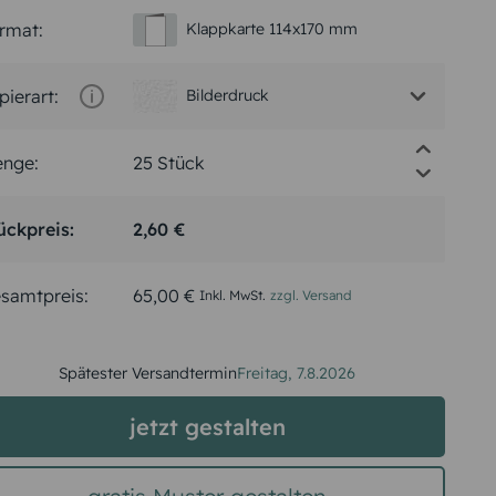
rmat:
Klappkarte 114x170 mm
pierart:
Bilderdruck
nge:
ückpreis:
2,60 €
samtpreis:
65,00 €
Inkl. MwSt.
zzgl. Versand
Spätester Versandtermin
Freitag,
7.8.2026
jetzt gestalten