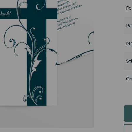
Fo
Pa
Me
St
Ge