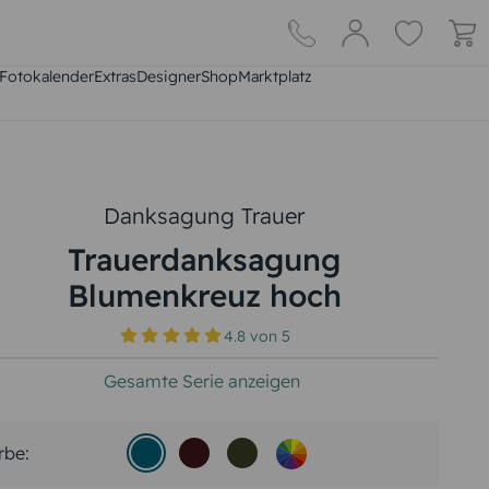
Fotokalender
Extras
DesignerShop
Marktplatz
Danksagung Trauer
Trauerdanksagung
Blumenkreuz hoch
4.8
von
5
Gesamte Serie anzeigen
rbe: