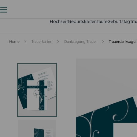
Hochzeit
Geburtskarten
Taufe
Geburtstag
Tra
Home
Trauerkarten
Danksagung Trauer
Trauerdanksagu