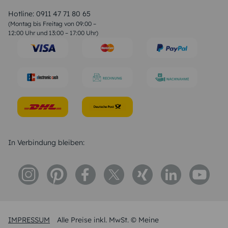
Valentinstag Sprüche
Liebessprüche
Hotline:
0911 47 71 80 65
Geburtstagssprüche
(Montag bis Freitag von 09:00 –
Trauersprüche
12:00 Uhr und 13:00 – 17:00 Uhr)
Hochzeitstag Sprüche
Konfirmation Glückwünsche
Sprüche zur Geburt
In Verbindung bleiben:
IMPRESSUM
Alle Preise inkl. MwSt. © Meine