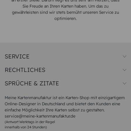
an erster Stelle. Darum liegt es uns sehr am Herzen, dass
Sie Freude an Ihren Karten haben. Um das zu
gewährleisten sind wir stets bemüht unseren Service zu
optimieren.
SERVICE
Preise und Versand
RECHTLICHES
Papiersorten
Muster/Musterset
Impressum
Unsere Produktion
SPRÜCHE & ZITATE
Widerrufsbelehrung
Magazin
Datenschutz
Sitemap
Alle Sprüche & Zitate
AGB
FAQ
Liebeskummer Sprüche
Meine Kartenmanufaktur ist ein Karten-Shop mit einzigartigem
Danke Sprüche
Online-Designer in Deutschland und bietet den Kunden eine
Sommer Sprüche
einfache Möglichkeit Ihre Karten selbst zu gestalten.
Muttertagssprüche
service@meine-kartenmanufaktur.de
Sprüche zur Hochzeit
(Antwort Werktags in der Regel
Sprüche zur Konfirmation & Kommunion
innerhalb von 24 Stunden)
Weihnachtsgedichte