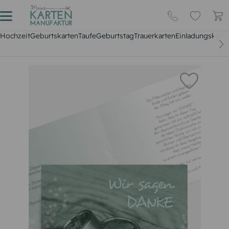
Hochzeit
Geburtskarten
Taufe
Geburtstag
Trauerkarten
Einladungskarte