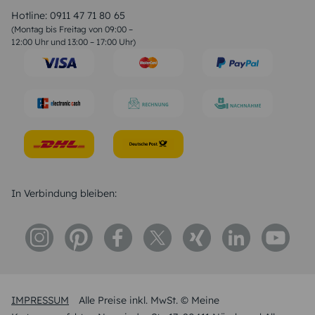
Liebessprüche
Hotline:
0911 47 71 80 65
Geburtstagssprüche
(Montag bis Freitag von 09:00 –
Trauersprüche
12:00 Uhr und 13:00 – 17:00 Uhr)
Hochzeitstag Sprüche
Konfirmation Glückwünsche
Sprüche zur Geburt
In Verbindung bleiben:
IMPRESSUM
Alle Preise inkl. MwSt. © Meine