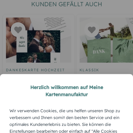
KUNDEN GEFÄLLT AUCH
DANKESKARTE HOCHZEIT
KLASSIK
Dankeskarte Hochzeit "Ich
Dankeskarte Hochzeit
Du Wir"
"Edelblatt"
Herzlich willkommen auf Meine
Kartenmanufaktur
Wir verwenden Cookies, die uns helfen unseren Shop zu
ÜBERBLICK:
verbessern und Ihnen somit den besten Service und ein
Produktbeschreibung
optimales Kundenerlebnis zu bieten. Sie können die
„Eheringe 2“ greift das klassische Symbol der Liebe auf – ein
Einstellungen bearbeiten oder einfach auf "Alle Cookies