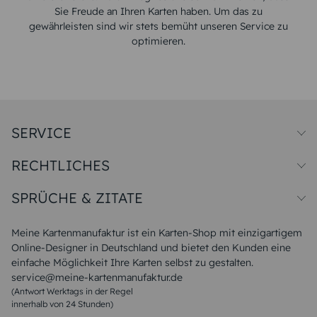
Sie Freude an Ihren Karten haben. Um das zu
gewährleisten sind wir stets bemüht unseren Service zu
optimieren.
SERVICE
Preise und Versand
RECHTLICHES
Papiersorten
Muster/Musterset
Impressum
Unsere Produktion
SPRÜCHE & ZITATE
Widerrufsbelehrung
Magazin
Datenschutz
Sitemap
Alle Sprüche & Zitate
AGB
FAQ
Liebeskummer Sprüche
Meine Kartenmanufaktur ist ein Karten-Shop mit einzigartigem
Danke Sprüche
Online-Designer in Deutschland und bietet den Kunden eine
Sommer Sprüche
einfache Möglichkeit Ihre Karten selbst zu gestalten.
Muttertagssprüche
service@meine-kartenmanufaktur.de
Sprüche zur Hochzeit
(Antwort Werktags in der Regel
Sprüche zur Konfirmation & Kommunion
innerhalb von 24 Stunden)
Weihnachtsgedichte
Valentinstag Sprüche