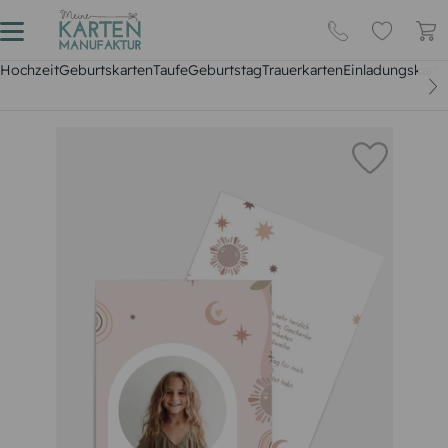
Hochzeit
Geburtskarten
Taufe
Geburtstag
Trauerkarten
Einladungskarte