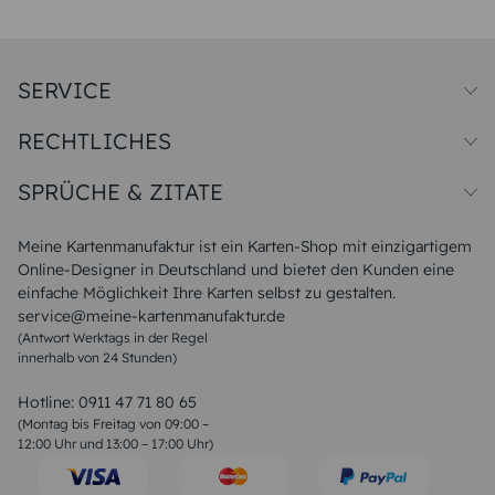
SERVICE
Preise und Versand
RECHTLICHES
Papiersorten
Muster/Musterset
Impressum
Unsere Produktion
SPRÜCHE & ZITATE
Widerrufsbelehrung
Magazin
Datenschutz
Sitemap
Alle Sprüche & Zitate
AGB
FAQ
Liebeskummer Sprüche
Meine Kartenmanufaktur ist ein Karten-Shop mit einzigartigem
Danke Sprüche
Online-Designer in Deutschland und bietet den Kunden eine
Sommer Sprüche
einfache Möglichkeit Ihre Karten selbst zu gestalten.
Muttertagssprüche
service@meine-kartenmanufaktur.de
Sprüche zur Hochzeit
(Antwort Werktags in der Regel
Sprüche zur Konfirmation & Kommunion
innerhalb von 24 Stunden)
Weihnachtsgedichte
Valentinstag Sprüche
Liebessprüche
Hotline:
0911 47 71 80 65
Geburtstagssprüche
(Montag bis Freitag von 09:00 –
Trauersprüche
12:00 Uhr und 13:00 – 17:00 Uhr)
Hochzeitstag Sprüche
Konfirmation Glückwünsche