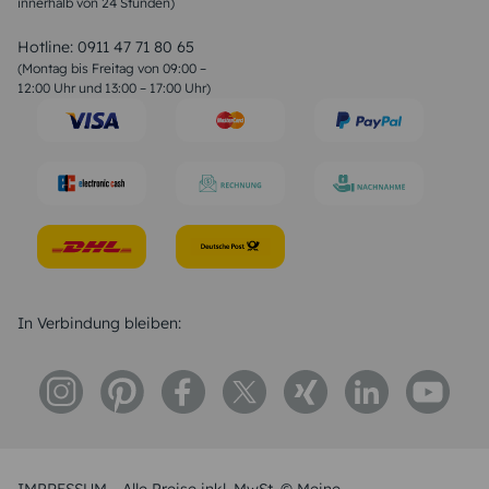
innerhalb von 24 Stunden)
Weihnachtsgedichte
Valentinstag Sprüche
Liebessprüche
Hotline:
0911 47 71 80 65
Geburtstagssprüche
(Montag bis Freitag von 09:00 –
Trauersprüche
12:00 Uhr und 13:00 – 17:00 Uhr)
Hochzeitstag Sprüche
Konfirmation Glückwünsche
Sprüche zur Geburt
In Verbindung bleiben: