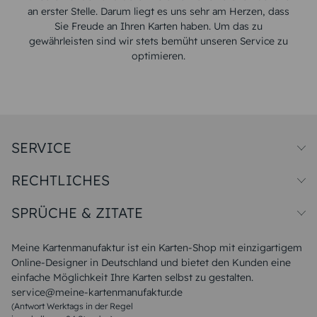
an erster Stelle. Darum liegt es uns sehr am Herzen, dass
Sie Freude an Ihren Karten haben. Um das zu
gewährleisten sind wir stets bemüht unseren Service zu
optimieren.
SERVICE
Preise und Versand
RECHTLICHES
Papiersorten
Muster/Musterset
Impressum
Unsere Produktion
SPRÜCHE & ZITATE
Widerrufsbelehrung
Magazin
Datenschutz
Sitemap
Alle Sprüche & Zitate
AGB
FAQ
Liebeskummer Sprüche
Meine Kartenmanufaktur ist ein Karten-Shop mit einzigartigem
Danke Sprüche
Online-Designer in Deutschland und bietet den Kunden eine
Sommer Sprüche
einfache Möglichkeit Ihre Karten selbst zu gestalten.
Muttertagssprüche
service@meine-kartenmanufaktur.de
Sprüche zur Hochzeit
(Antwort Werktags in der Regel
Sprüche zur Konfirmation & Kommunion