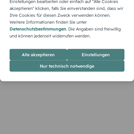
Einstellungen bearbeiten oder einfach auf "Alle Cookies
feinem Design. Für Winterhochzeiten oder naturverbundene
akzeptieren" klicken, falls Sie einverstanden sind, dass wir
Paare ist sie eine liebevolle Geste mit persönlicher Note.
Ihre Cookies für diesen Zweck verwenden können.
Weitere Informationen finden Sie unter
Datenschutzbestimmungen
. Die Angaben sind freiwillig
und können jederzeit widerrufen werden.
Alle akzeptieren
Einstellungen
Nur technisch notwendige