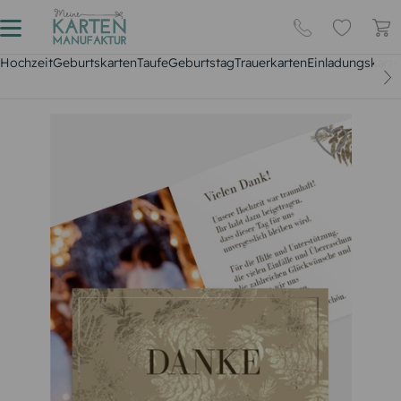
Hochzeit
Geburtskarten
Taufe
Geburtstag
Trauerkarten
Einladungskarte