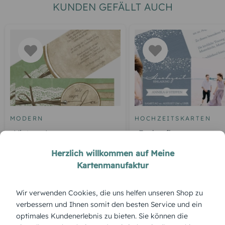
KUNDEN GEFÄLLT AUCH
MODERN
HOCHZEITSKARTEN
Vintage Lace
Funkenflug
Herzlich willkommen auf Meine
Kartenmanufaktur
ÜBERBLICK:
Wir verwenden Cookies, die uns helfen unseren Shop zu
verbessern und Ihnen somit den besten Service und ein
Produktbeschreibung
optimales Kundenerlebnis zu bieten. Sie können die
Die Karte „Kienzapfen“ verbindet rustikale Natürlichkeit mit