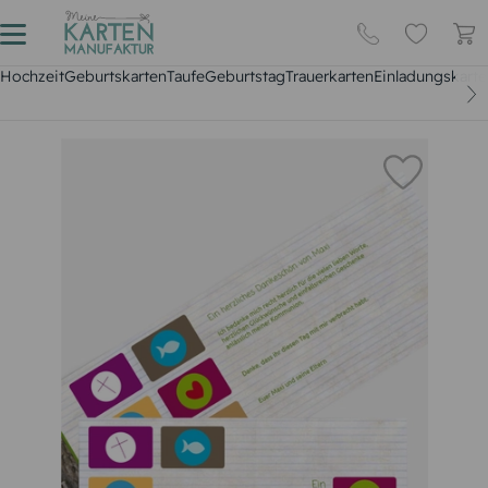
Hochzeit
Geburtskarten
Taufe
Geburtstag
Trauerkarten
Einladungskarte