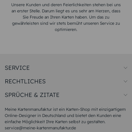
Unsere Kunden und deren Feierlichkeiten stehen bei uns
an erster Stelle. Darum liegt es uns sehr am Herzen, dass
Sie Freude an Ihren Karten haben. Um das zu
gewährleisten sind wir stets bemüht unseren Service zu
optimieren.
SERVICE
Preise und Versand
RECHTLICHES
Papiersorten
Muster/Musterset
Impressum
Unsere Produktion
SPRÜCHE & ZITATE
Widerrufsbelehrung
Magazin
Datenschutz
Sitemap
Alle Sprüche & Zitate
AGB
FAQ
Liebeskummer Sprüche
Meine Kartenmanufaktur ist ein Karten-Shop mit einzigartigem
Danke Sprüche
Online-Designer in Deutschland und bietet den Kunden eine
Sommer Sprüche
einfache Möglichkeit Ihre Karten selbst zu gestalten.
Muttertagssprüche
service@meine-kartenmanufaktur.de
Sprüche zur Hochzeit