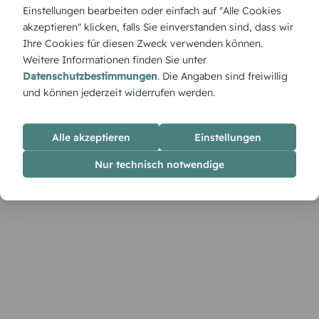
Dankeskarte ist ideal, um den Tag in fröhlicher Erinnerung zu
Einstellungen bearbeiten oder einfach auf "Alle Cookies
behalten und sie im Designer nach Belieben zu
akzeptieren" klicken, falls Sie einverstanden sind, dass wir
personalisieren.
Ihre Cookies für diesen Zweck verwenden können.
Weitere Informationen finden Sie unter
Datenschutzbestimmungen
. Die Angaben sind freiwillig
und können jederzeit widerrufen werden.
Alle akzeptieren
Einstellungen
Nur technisch notwendige