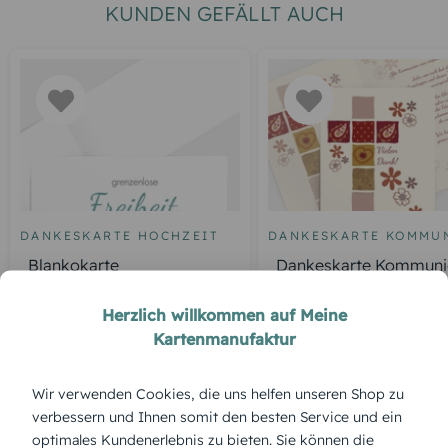
KUNDEN GEFÄLLT AUCH
DANKESKARTE HOCHZEIT
DANKESKARTE KOMMU
Blankokarte
Dankeskarte Kommuni
Florales Kreuz
Herzlich willkommen auf Meine
Kartenmanufaktur
ÜBERBLICK:
Wir verwenden Cookies, die uns helfen unseren Shop zu
Produktbeschreibung
verbessern und Ihnen somit den besten Service und ein
Buttons – modern, verspielt und charmant. Diese
optimales Kundenerlebnis zu bieten. Sie können die