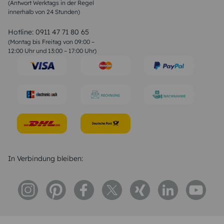
(Antwort Werktags in der Regel
Sprüche zur Konfirmation & Kommunion
innerhalb von 24 Stunden)
Weihnachtsgedichte
Valentinstag Sprüche
Liebessprüche
Hotline:
0911 47 71 80 65
Geburtstagssprüche
(Montag bis Freitag von 09:00 –
Trauersprüche
12:00 Uhr und 13:00 – 17:00 Uhr)
Hochzeitstag Sprüche
Konfirmation Glückwünsche
Sprüche zur Geburt
In Verbindung bleiben: