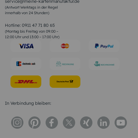
service@meine-kartenmanufaktur.de
Sprüche zur Hochzeit
(Antwort Werktags in der Regel
Sprüche zur Konfirmation & Kommunion
innerhalb von 24 Stunden)
Weihnachtsgedichte
Valentinstag Sprüche
Liebessprüche
Hotline:
0911 47 71 80 65
Geburtstagssprüche
(Montag bis Freitag von 09:00 –
Trauersprüche
12:00 Uhr und 13:00 – 17:00 Uhr)
Hochzeitstag Sprüche
Konfirmation Glückwünsche
Sprüche zur Geburt
In Verbindung bleiben: