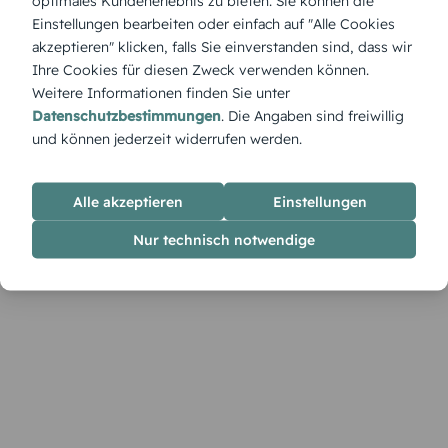
optimales Kundenerlebnis zu bieten. Sie können die
Die Karte „Salbei“ verbindet natürliche Farbtöne mit einer
Einstellungen bearbeiten oder einfach auf "Alle Cookies
ruhigen, stilvollen Gestaltung. Sie ist ideal, um ein
akzeptieren" klicken, falls Sie einverstanden sind, dass wir
besonderes Dankeschön harmonisch zu überbringen – im
Ihre Cookies für diesen Zweck verwenden können.
Designer frei anpassbar.
Weitere Informationen finden Sie unter
Datenschutzbestimmungen
. Die Angaben sind freiwillig
und können jederzeit widerrufen werden.
Alle akzeptieren
Einstellungen
Nur technisch notwendige