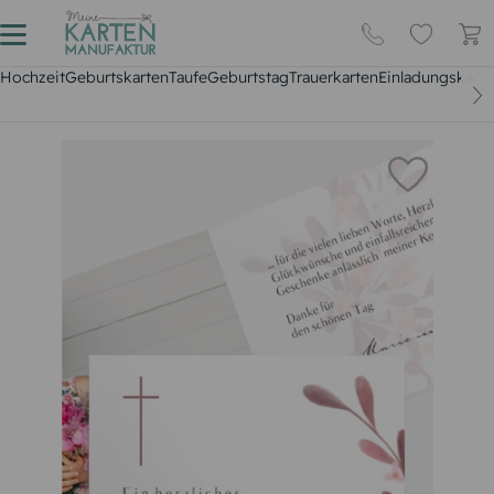
Hochzeit
Geburtskarten
Taufe
Geburtstag
Trauerkarten
Einladungskarte