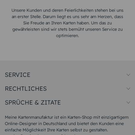
Unsere Kunden und deren Feierlichkeiten stehen bei uns
an erster Stelle. Darum liegt es uns sehr am Herzen, dass
Sie Freude an Ihren Karten haben. Um das zu
gewährleisten sind wir stets bemüht unseren Service zu
optimieren.
SERVICE
Preise und Versand
RECHTLICHES
Papiersorten
Muster/Musterset
Impressum
Unsere Produktion
SPRÜCHE & ZITATE
Widerrufsbelehrung
Magazin
Datenschutz
Sitemap
Alle Sprüche & Zitate
AGB
FAQ
Liebeskummer Sprüche
Meine Kartenmanufaktur ist ein Karten-Shop mit einzigartigem
Danke Sprüche
Online-Designer in Deutschland und bietet den Kunden eine
Sommer Sprüche
einfache Möglichkeit Ihre Karten selbst zu gestalten.
Muttertagssprüche