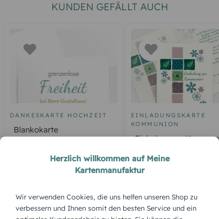
KUNDEN GEFÄLLT AUCH
DANKESKARTE HOCHZEIT
EINLADUNGSKARTE
KOMMUNION
Blankokarte
Einladung zur Kommun
Florales Kreuz
Herzlich willkommen auf Meine
Kartenmanufaktur
ÜBERBLICK:
Wir verwenden Cookies, die uns helfen unseren Shop zu
verbessern und Ihnen somit den besten Service und ein
Produktbeschreibung