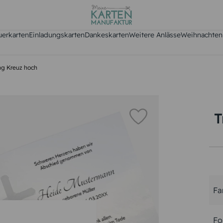
uerkarten
Einladungskarten
Dankeskarten
Weitere Anlässe
Weihnachten
ng Kreuz hoch
T
Fa
Fo