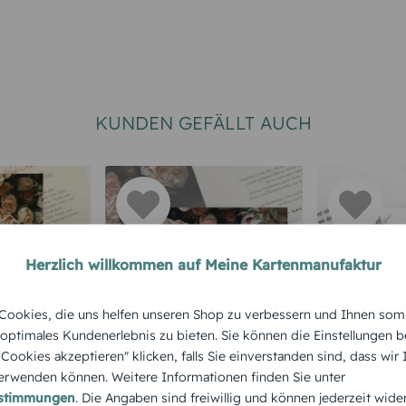
KUNDEN GEFÄLLT AUCH
Herzlich willkommen auf Meine Kartenmanufaktur
TRAUER
DANKSAGUNG TRAUER
DANKSAGUN
ookies, die uns helfen unseren Shop zu verbessern und Ihnen som
sagung
Trauerdanksagung
Trauerda
 optimales Kundenerlebnis zu bieten. Sie können die Einstellungen b
e Cookies akzeptieren" klicken, falls Sie einverstanden sind, dass wir
en hoch
Trauer Rosen quer
Tree quer
rwenden können. Weitere Informationen finden Sie unter
estimmungen
. Die Angaben sind freiwillig und können jederzeit wide