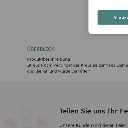
Alle ak
ÜBERBLICK:
Produktbeschreibung
„Kreuz Hoch“ verbindet das Kreuz als zentrales Eleme
die Klarheit und Würde vermittelt.
Teilen Sie uns Ihr F
Unsere Kunden und deren Feierli