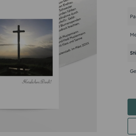
Pa
Me
St
Ge