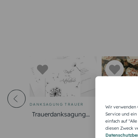
DANKSAGUNG TRAUER
DANKSAGUNG 
Wir verwenden C
Trauerdanksagung
Trauerdank
Service und ein
einfach auf "All
Licht & Leben
Trauer Ros
diesen Zweck ve
Pusteblume
Datenschutzb