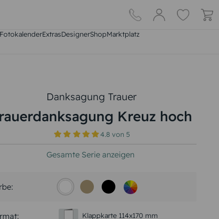
Fotokalender
Extras
DesignerShop
Marktplatz
Danksagung Trauer
rauerdanksagung Kreuz hoch
4.8
von
5
Gesamte Serie anzeigen
rbe:
rmat:
Klappkarte 114x170 mm