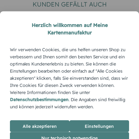
KUNDEN GEFÄLLT AUCH
Herzlich willkommen auf Meine
Kartenmanufaktur
Wir verwenden Cookies, die uns helfen unseren Shop zu
verbessern und Ihnen somit den besten Service und ein
optimales Kundenerlebnis zu bieten. Sie können die
Einstellungen bearbeiten oder einfach auf "Alle Cookies
DANKSAGUNG TRAUER
DANKSAGUNG TRAUER
akzeptieren" klicken, falls Sie einverstanden sind, dass wir
Trauerdanksagung Licht &
Trauerdanksagung Tra
Ihre Cookies für diesen Zweck verwenden können.
Leben Pusteblume
Rosen hoch
Weitere Informationen finden Sie unter
Datenschutzbestimmungen
. Die Angaben sind freiwillig
und können jederzeit widerrufen werden.
ÜBERBLICK:
Alle akzeptieren
Einstellungen
Produktbeschreibung
„Schilfweiher mit Foto“ verbindet die natürliche Ruhe eines
Nur technisch notwendige