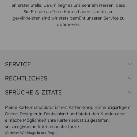
an erster Stelle. Darum liegt es uns sehr am Herzen, dass
Sie Freude an Ihren Karten haben. Um das zu
gewährleisten sind wir stets bemüht unseren Service zu
optimieren.
SERVICE
Preise und Versand
RECHTLICHES
Papiersorten
Muster/Musterset
Impressum
Unsere Produktion
SPRÜCHE & ZITATE
Widerrufsbelehrung
Magazin
Datenschutz
Sitemap
Alle Sprüche & Zitate
AGB
FAQ
Liebeskummer Sprüche
Meine Kartenmanufaktur ist ein Karten-Shop mit einzigartigem
Danke Sprüche
Online-Designer in Deutschland und bietet den Kunden eine
Sommer Sprüche
einfache Möglichkeit Ihre Karten selbst zu gestalten.
Muttertagssprüche
service@meine-kartenmanufaktur.de
Sprüche zur Hochzeit
(Antwort Werktags in der Regel
Sprüche zur Konfirmation & Kommunion