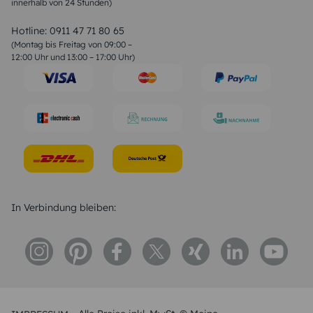
innerhalb von 24 Stunden)
Weihnachtsgedichte
Valentinstag Sprüche
Liebessprüche
Hotline:
0911 47 71 80 65
Geburtstagssprüche
(Montag bis Freitag von 09:00 –
Trauersprüche
12:00 Uhr und 13:00 – 17:00 Uhr)
Hochzeitstag Sprüche
Konfirmation Glückwünsche
Sprüche zur Geburt
In Verbindung bleiben: