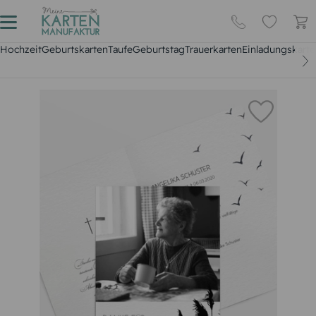
Hochzeit
Geburtskarten
Taufe
Geburtstag
Trauerkarten
Einladungskarte