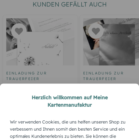
KUNDEN GEFÄLLT AUCH
EINLADUNG ZUR
EINLADUNG ZUR
TRAUERFEIER
TRAUERFEIER
Trauerkarte Licht & Leben
Trauerkarte Himmel h
Pusteblume
Herzlich willkommen auf Meine
Kartenmanufaktur
Wir verwenden Cookies, die uns helfen unseren Shop zu
ÜBERBLICK:
verbessern und Ihnen somit den besten Service und ein
Produktbeschreibung
optimales Kundenerlebnis zu bieten. Sie können die