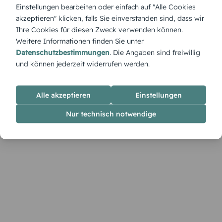
Die Dankeskarte Schwarzgrauer Tag nutzt sanfte Grautöne für
Einstellungen bearbeiten oder einfach auf "Alle Cookies
eine ruhige, ausgeglichene Wirkung. Im Designer lassen sich
akzeptieren" klicken, falls Sie einverstanden sind, dass wir
Inhalte, Layout und Schrift nach Wunsch anpassen.
Ihre Cookies für diesen Zweck verwenden können.
Weitere Informationen finden Sie unter
Datenschutzbestimmungen
. Die Angaben sind freiwillig
und können jederzeit widerrufen werden.
Alle akzeptieren
Einstellungen
Nur technisch notwendige