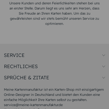
Unsere Kunden und deren Feierlichkeiten stehen bei uns
an erster Stelle. Darum liegt es uns sehr am Herzen, dass
Sie Freude an Ihren Karten haben. Um das zu
gewährleisten sind wir stets bemüht unseren Service zu
optimieren.
SERVICE
Preise und Versand
RECHTLICHES
Papiersorten
Muster/Musterset
Impressum
Unsere Produktion
SPRÜCHE & ZITATE
Widerrufsbelehrung
Magazin
Datenschutz
Sitemap
Alle Sprüche & Zitate
AGB
FAQ
Liebeskummer Sprüche
Meine Kartenmanufaktur ist ein Karten-Shop mit einzigartigem
Danke Sprüche
Online-Designer in Deutschland und bietet den Kunden eine
Sommer Sprüche
einfache Möglichkeit Ihre Karten selbst zu gestalten.
Muttertagssprüche
service@meine-kartenmanufaktur.de
Sprüche zur Hochzeit