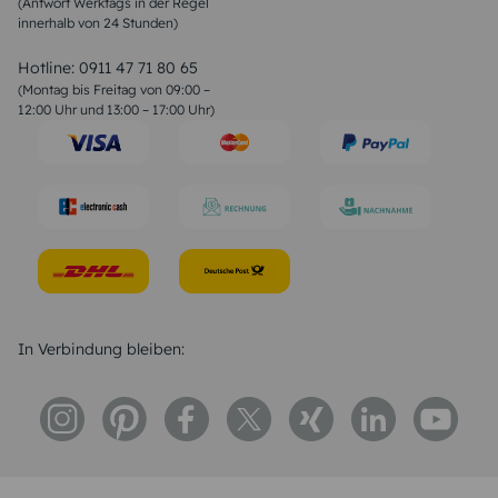
(Antwort Werktags in der Regel
Sprüche zur Konfirmation & Kommunion
innerhalb von 24 Stunden)
Weihnachtsgedichte
Valentinstag Sprüche
Liebessprüche
Hotline:
0911 47 71 80 65
Geburtstagssprüche
(Montag bis Freitag von 09:00 –
Trauersprüche
12:00 Uhr und 13:00 – 17:00 Uhr)
Hochzeitstag Sprüche
Konfirmation Glückwünsche
Sprüche zur Geburt
In Verbindung bleiben: