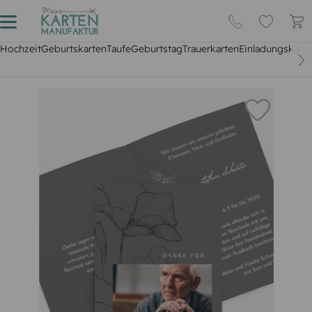
Hochzeit
Geburtskarten
Taufe
Geburtstag
Trauerkarten
Einladungskarte