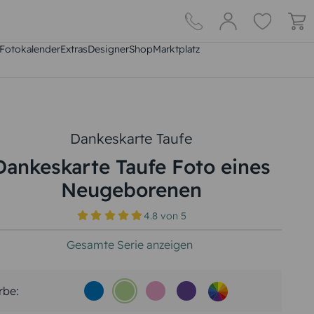
Fotokalender
Extras
DesignerShop
Marktplatz
Dankeskarte Taufe
Dankeskarte Taufe Foto eines
Neugeborenen
4.8
von
5
Gesamte Serie anzeigen
rbe: