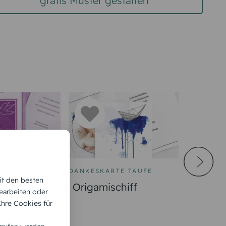
gratis Muster gestalten
TE TAUFE
DANKESKARTE TAUFE
it den besten
arts
Origamischiff
earbeiten oder
 Ihre Cookies für