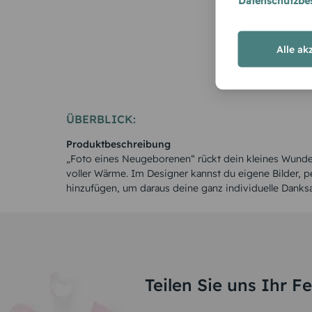
Datenschutzb
Alle ak
ÜBERBLICK:
Produktbeschreibung
„Foto eines Neugeborenen“ rückt dein kleines Wunder 
voller Wärme. Im Designer kannst du eigene Bilder, 
hinzufügen, um daraus deine ganz individuelle Dank
Teilen Sie uns Ihr F