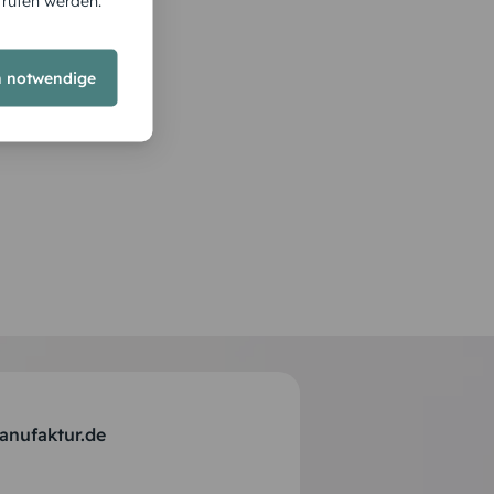
rrufen werden.
h notwendige
anufaktur.de