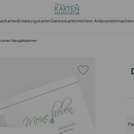
uerkarten
Einladungskarten
Dankeskarten
Weitere Anlässe
Weihnachten
to eines Neugeborenen
Fa