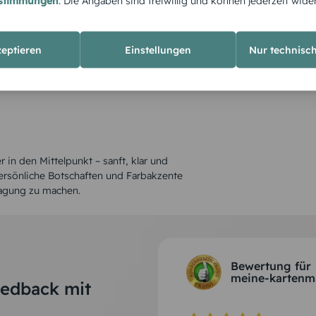
estimmungen
. Die Angaben sind freiwillig und können jederzeit wide
zeptieren
Einstellungen
Nur technisc
in den Mittelpunkt – sanft, klar und
persönliche Botschaften und Farbakzente
sagung zu machen.
Bewertung für
meine-kartenm
eedback mit