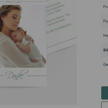
Fo
Pa
Me
St
Ge