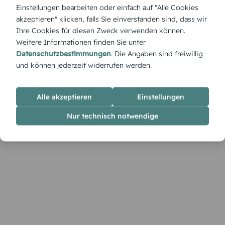
„Wolkenhimmel 2 quer“ Karte ihre friedvolle Stimmung.
Einstellungen bearbeiten oder einfach auf "Alle Cookies
Gestalte sie im Designer mit eigenen Bildern, Texten und
akzeptieren" klicken, falls Sie einverstanden sind, dass wir
Farben.
Ihre Cookies für diesen Zweck verwenden können.
Weitere Informationen finden Sie unter
Datenschutzbestimmungen
. Die Angaben sind freiwillig
und können jederzeit widerrufen werden.
Alle akzeptieren
Einstellungen
Nur technisch notwendige