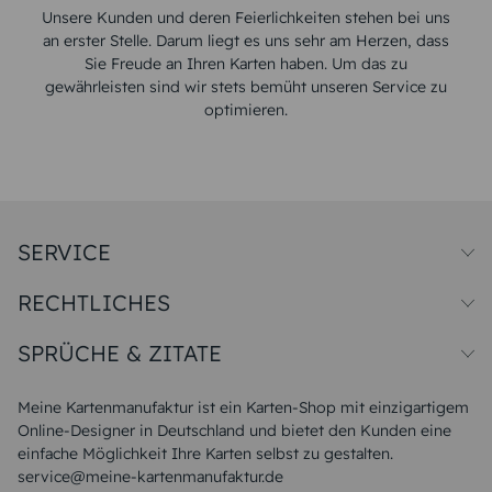
Unsere Kunden und deren Feierlichkeiten stehen bei uns
an erster Stelle. Darum liegt es uns sehr am Herzen, dass
Sie Freude an Ihren Karten haben. Um das zu
gewährleisten sind wir stets bemüht unseren Service zu
optimieren.
SERVICE
Preise und Versand
RECHTLICHES
Papiersorten
Muster/Musterset
Impressum
Unsere Produktion
SPRÜCHE & ZITATE
Widerrufsbelehrung
Magazin
Datenschutz
Sitemap
Alle Sprüche & Zitate
AGB
FAQ
Liebeskummer Sprüche
Meine Kartenmanufaktur ist ein Karten-Shop mit einzigartigem
Danke Sprüche
Online-Designer in Deutschland und bietet den Kunden eine
Sommer Sprüche
einfache Möglichkeit Ihre Karten selbst zu gestalten.
Muttertagssprüche
service@meine-kartenmanufaktur.de
Sprüche zur Hochzeit