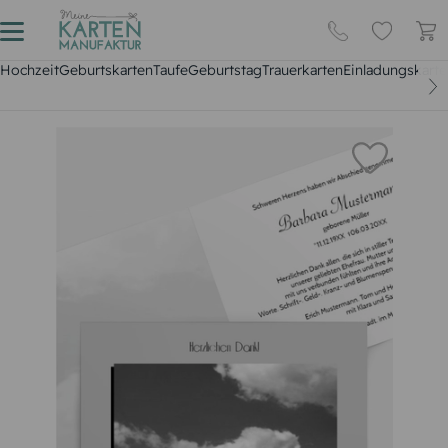
Hochzeit
Geburtskarten
Taufe
Geburtstag
Trauerkarten
Einladungskarte