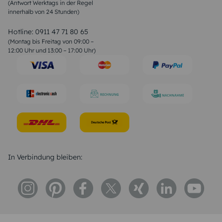
(Antwort Werktags in der Regel
Sprüche zur Konfirmation & Kommunion
innerhalb von 24 Stunden)
Weihnachtsgedichte
Valentinstag Sprüche
Liebessprüche
Hotline:
0911 47 71 80 65
Geburtstagssprüche
(Montag bis Freitag von 09:00 –
Trauersprüche
12:00 Uhr und 13:00 – 17:00 Uhr)
Hochzeitstag Sprüche
Konfirmation Glückwünsche
Sprüche zur Geburt
In Verbindung bleiben: