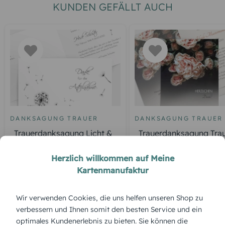
KUNDEN GEFÄLLT AUCH
DANKSAGUNG TRAUER
DANKSAGUNG TRAUER
Trauerdanksagung Licht &
Trauerdanksagung Tra
Leben Pusteblume
Rosen hoch
Herzlich willkommen auf Meine
Kartenmanufaktur
ÜBERBLICK:
Wir verwenden Cookies, die uns helfen unseren Shop zu
Produktbeschreibung
verbessern und Ihnen somit den besten Service und ein
Ein Himmel, in dem Wolken sanft schweben, gibt der
optimales Kundenerlebnis zu bieten. Sie können die