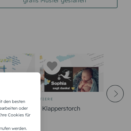
gratis Muster gestalten
TIERE
it den besten
Klapperstorch
earbeiten oder
 Ihre Cookies für
rrufen werden.