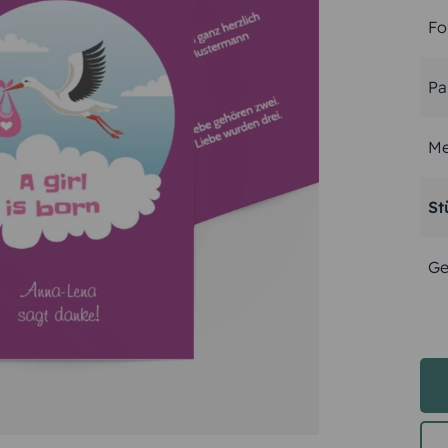
Fo
Pa
Me
St
Ge