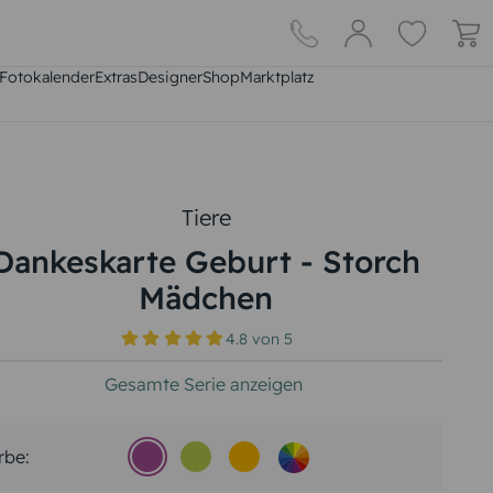
Fotokalender
Extras
DesignerShop
Marktplatz
Tiere
Dankeskarte Geburt - Storch
Mädchen
4.8
von
5
Gesamte Serie anzeigen
rbe: