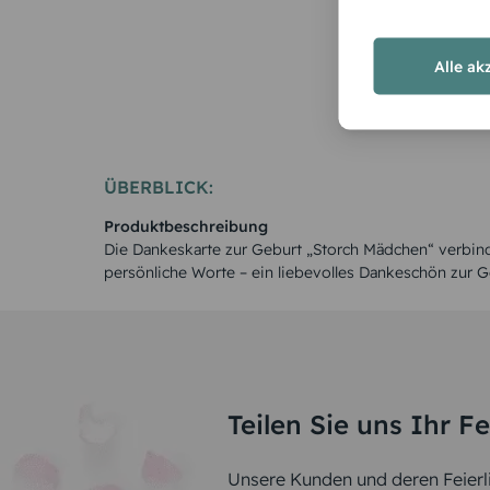
Alle ak
ÜBERBLICK:
Produktbeschreibung
Die Dankeskarte zur Geburt „Storch Mädchen“ verbind
persönliche Worte – ein liebevolles Dankeschön zur Ge
Teilen Sie uns Ihr F
Unsere Kunden und deren Feierli