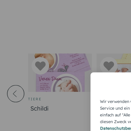
TIERE
TIERE
Wir verwenden C
Schildi
Paper
Service und ein
einfach auf "All
diesen Zweck ve
Datenschutzb