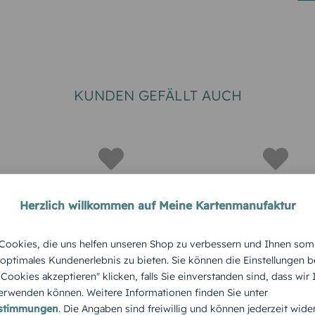
KUNDEN GEFÄLLT AUCH
Herzlich willkommen auf Meine Kartenmanufaktur
ookies, die uns helfen unseren Shop zu verbessern und Ihnen som
e
Dankeskarte
Dankeska
 optimales Kundenerlebnis zu bieten. Sie können die Einstellungen b
Hochzeit "Glamour
Hochzeit
e Cookies akzeptieren" klicken, falls Sie einverstanden sind, dass wir
rwenden können. Weitere Informationen finden Sie unter
nd"
Heart"
"Doppelh
estimmungen
. Die Angaben sind freiwillig und können jederzeit wide