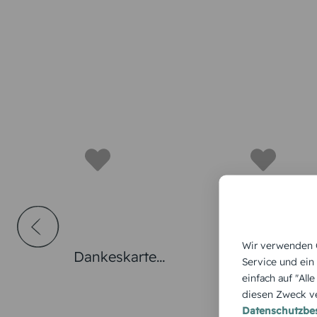
Wir verwenden C
Dankeskarte
Dankeskart
Service und ein
Hochzeit "Band"
Hochzeit
einfach auf "All
diesen Zweck ve
"Herzensba
Datenschutzb