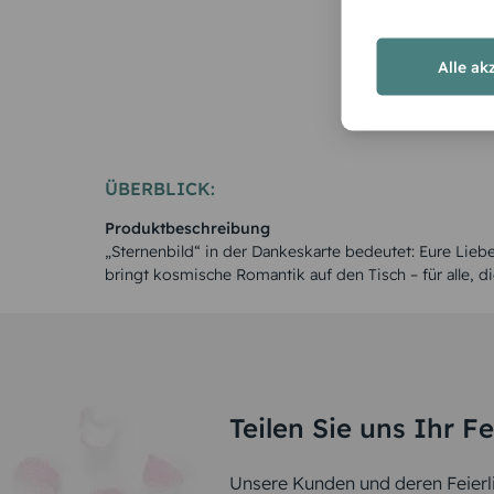
Alle ak
ÜBERBLICK:
Produktbeschreibung
„Sternenbild“ in der Dankeskarte bedeutet: Eure Lieb
bringt kosmische Romantik auf den Tisch – für alle, di
Teilen Sie uns Ihr F
Unsere Kunden und deren Feierli