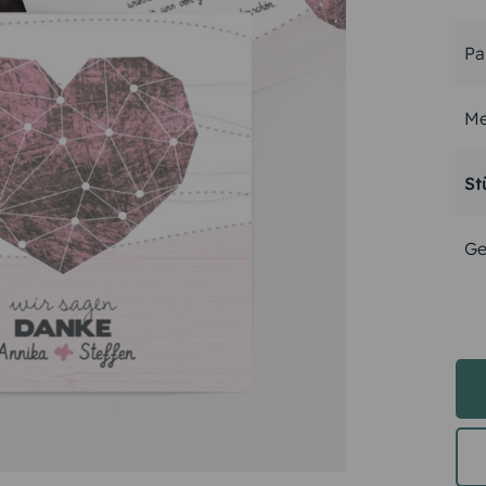
Pa
Me
St
Ge