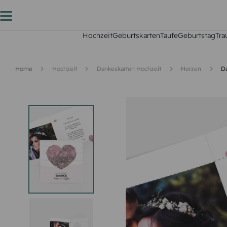
Hochzeit
Geburtskarten
Taufe
Geburtstag
Tra
Home
Hochzeit
Dankeskarten Hochzeit
Herzen
Da