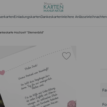
uerkarten
Einladungskarten
Dankeskarten
Weitere Anlässe
Weihnachten
nkeskarte Hochzeit "Sternenbild"
Fa
Fo