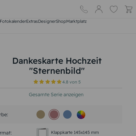
Fotokalender
Extras
DesignerShop
Marktplatz
Dankeskarte Hochzeit
"Sternenbild"
4.8
von
5
Gesamte Serie anzeigen
rbe:
rmat:
Klappkarte 145x145 mm