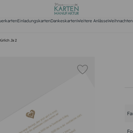
uerkarten
Einladungskarten
Dankeskarten
Weitere Anlässe
Weihnachten
ürlich Ja 2
Fa
Fo