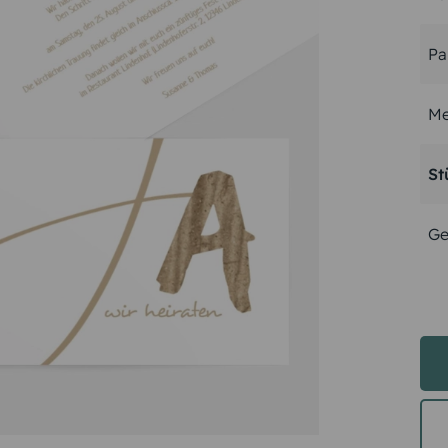
Pa
Me
St
Ge