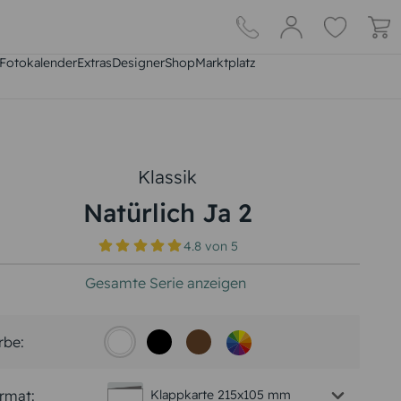
Fotokalender
Extras
DesignerShop
Marktplatz
Klassik
Natürlich Ja 2
4.8
von
5
Gesamte Serie anzeigen
rbe:
rmat:
Klappkarte 215x105 mm