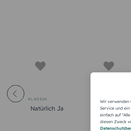
KLASSIK
HOCHZEITSEI
Wir verwenden C
BLUMEN
Natürlich Ja
Service und ein
Edelblatt
einfach auf "All
diesen Zweck ve
Datenschutzb