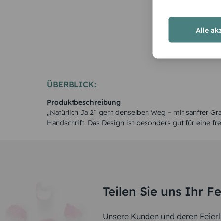
Alle ak
ÜBERBLICK:
Produktbeschreibung
„Natürlich Ja 2“ geht denselben Weg – mit sanfter Graf
Handschrift. Das Design ist besonders gut für eine fr
Teilen Sie uns Ihr F
Unsere Kunden und deren Feierli