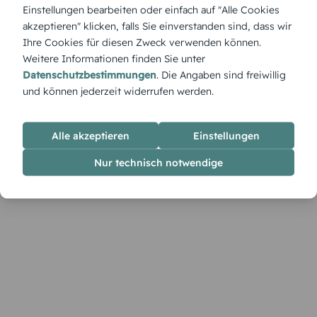
Mit tropischem Schwung lädt „Ananas in Aktion“ zu einem
Einstellungen bearbeiten oder einfach auf "Alle Cookies
Sommerfest ein, das so fröhlich und bunt ist wie ein
akzeptieren" klicken, falls Sie einverstanden sind, dass wir
Urlaubstag.
Ihre Cookies für diesen Zweck verwenden können.
Weitere Informationen finden Sie unter
Datenschutzbestimmungen
. Die Angaben sind freiwillig
und können jederzeit widerrufen werden.
Alle akzeptieren
Einstellungen
Nur technisch notwendige