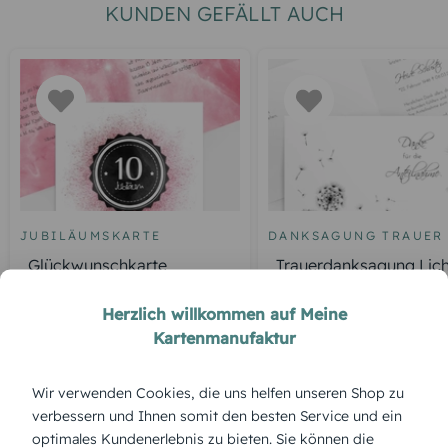
KUNDEN GEFÄLLT AUCH
JUBILÄUMSKARTE
DANKSAGUNG TRAUER
Glückwunschkarte
Trauerdanksagung Lich
Jubiläum Galaxie
Leben Pusteblume
Herzlich willkommen auf Meine
Kartenmanufaktur
Wir verwenden Cookies, die uns helfen unseren Shop zu
ÜBERBLICK:
verbessern und Ihnen somit den besten Service und ein
Produktbeschreibung
optimales Kundenerlebnis zu bieten. Sie können die