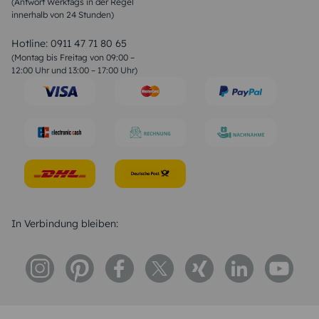
(Antwort Werktags in der Regel
Sprüche zur Konfirmation & Kommunion
innerhalb von 24 Stunden)
Weihnachtsgedichte
Valentinstag Sprüche
Liebessprüche
Hotline:
0911 47 71 80 65
Geburtstagssprüche
(Montag bis Freitag von 09:00 –
Trauersprüche
12:00 Uhr und 13:00 – 17:00 Uhr)
Hochzeitstag Sprüche
Konfirmation Glückwünsche
Sprüche zur Geburt
In Verbindung bleiben: