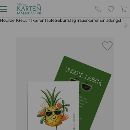
Hochzeit
Geburtskarten
Taufe
Geburtstag
Trauerkarten
Einladungskarte