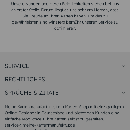
Unsere Kunden und deren Feierlichkeiten stehen bei uns
an erster Stelle. Darum liegt es uns sehr am Herzen, dass
Sie Freude an Ihren Karten haben. Um das zu
gewährleisten sind wir stets bemüht unseren Service zu
optimieren.
SERVICE
Preise und Versand
RECHTLICHES
Papiersorten
Muster/Musterset
Impressum
Unsere Produktion
SPRÜCHE & ZITATE
Widerrufsbelehrung
Magazin
Datenschutz
Sitemap
Alle Sprüche & Zitate
AGB
FAQ
Liebeskummer Sprüche
Meine Kartenmanufaktur ist ein Karten-Shop mit einzigartigem
Danke Sprüche
Online-Designer in Deutschland und bietet den Kunden eine
Sommer Sprüche
einfache Möglichkeit Ihre Karten selbst zu gestalten.
Muttertagssprüche
service@meine-kartenmanufaktur.de
Sprüche zur Hochzeit