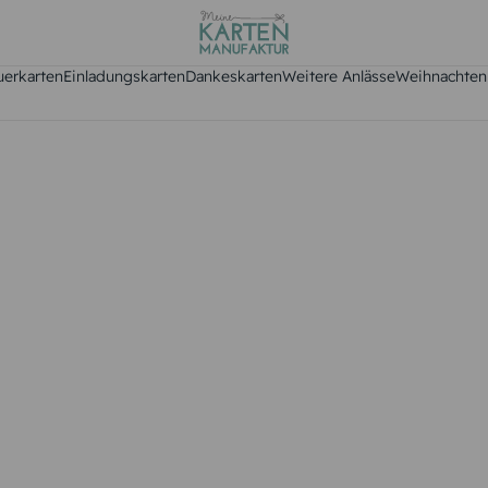
uerkarten
Einladungskarten
Dankeskarten
Weitere Anlässe
Weihnachten