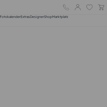
Fotokalender
Extras
DesignerShop
Marktplatz