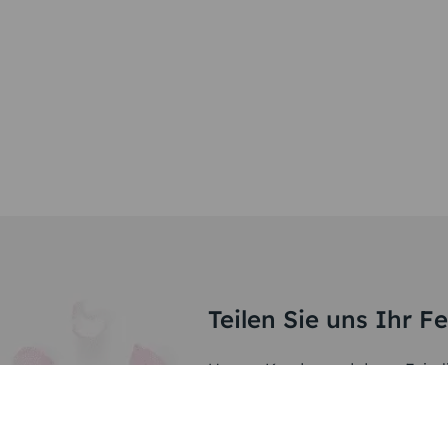
Teilen Sie uns Ihr F
Unsere Kunden und deren Feierli
an erster Stelle. Darum liegt es
Sie Freude an Ihren Karten hab
gewährleisten sind wir stets be