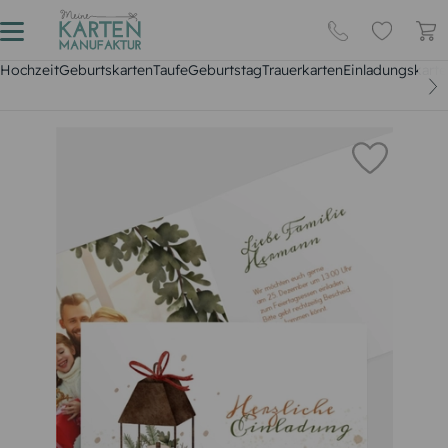
Hochzeit
Geburtskarten
Taufe
Geburtstag
Trauerkarten
Einladungskarte