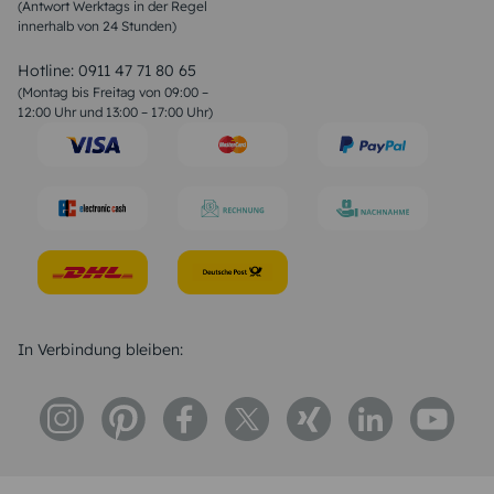
(Antwort Werktags in der Regel
Sprüche zur Konfirmation & Kommunion
innerhalb von 24 Stunden)
Weihnachtsgedichte
Valentinstag Sprüche
Liebessprüche
Hotline:
0911 47 71 80 65
Geburtstagssprüche
(Montag bis Freitag von 09:00 –
Trauersprüche
12:00 Uhr und 13:00 – 17:00 Uhr)
Hochzeitstag Sprüche
Konfirmation Glückwünsche
Sprüche zur Geburt
In Verbindung bleiben: