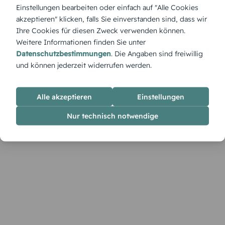
Raum in warmen Glanz hüllt, während zarte Reflexe auf
Einstellungen bearbeiten oder einfach auf "Alle Cookies
goldenen Ornamenten tanzen und eine friedvolle, besinnliche
akzeptieren" klicken, falls Sie einverstanden sind, dass wir
Stimmung entfalten.
Ihre Cookies für diesen Zweck verwenden können.
Weitere Informationen finden Sie unter
Datenschutzbestimmungen
. Die Angaben sind freiwillig
und können jederzeit widerrufen werden.
Alle akzeptieren
Einstellungen
Nur technisch notwendige