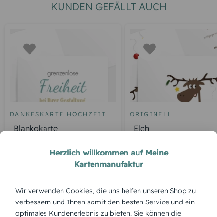
KUNDEN GEFÄLLT AUCH
DANKESKARTE HOCHZEIT
ORIGINELL
Blankokarte
Elch
Herzlich willkommen auf Meine
Kartenmanufaktur
ÜBERBLICK:
Wir verwenden Cookies, die uns helfen unseren Shop zu
Produktbeschreibung
verbessern und Ihnen somit den besten Service und ein
'Weihnachtskerze' – sanft flackerndes Kerzenlicht, das den
optimales Kundenerlebnis zu bieten. Sie können die