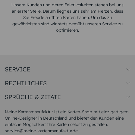
Unsere Kunden und deren Feierlichkeiten stehen bei uns
an erster Stelle. Darum liegt es uns sehr am Herzen, dass
Sie Freude an Ihren Karten haben. Um das zu
gewährleisten sind wir stets bemüht unseren Service zu
optimieren.
SERVICE
Preise und Versand
RECHTLICHES
Papiersorten
Muster/Musterset
Impressum
Unsere Produktion
SPRÜCHE & ZITATE
Widerrufsbelehrung
Magazin
Datenschutz
Sitemap
Alle Sprüche & Zitate
AGB
FAQ
Liebeskummer Sprüche
Meine Kartenmanufaktur ist ein Karten-Shop mit einzigartigem
Danke Sprüche
Online-Designer in Deutschland und bietet den Kunden eine
Sommer Sprüche
einfache Möglichkeit Ihre Karten selbst zu gestalten.
Muttertagssprüche
service@meine-kartenmanufaktur.de
Sprüche zur Hochzeit