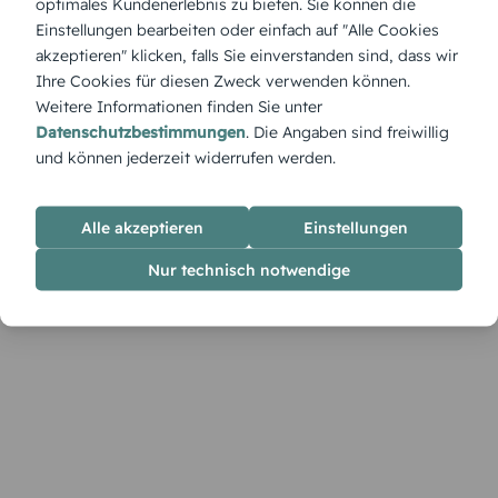
optimales Kundenerlebnis zu bieten. Sie können die
'Weihnachtsköstlichkeiten' – eine verführerische Tafel mit
Einstellungen bearbeiten oder einfach auf "Alle Cookies
Plätzchen, Früchten und festlichen Leckereien, die den Duft
akzeptieren" klicken, falls Sie einverstanden sind, dass wir
von Gewürzen verströmt und das Herz sofort in
Ihre Cookies für diesen Zweck verwenden können.
weihnachtliche Vorfreude versetzt.
Weitere Informationen finden Sie unter
Datenschutzbestimmungen
. Die Angaben sind freiwillig
und können jederzeit widerrufen werden.
Alle akzeptieren
Einstellungen
Nur technisch notwendige