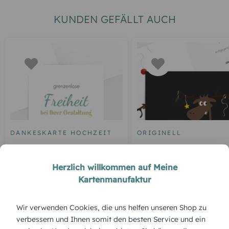
KUNDEN GEFÄLLT AUCH
DANKESKARTE HOCHZEIT
ORIGINELL
Blankokarte
Elch
Herzlich willkommen auf Meine
Kartenmanufaktur
ÜBERBLICK:
Wir verwenden Cookies, die uns helfen unseren Shop zu
verbessern und Ihnen somit den besten Service und ein
Produktbeschreibung