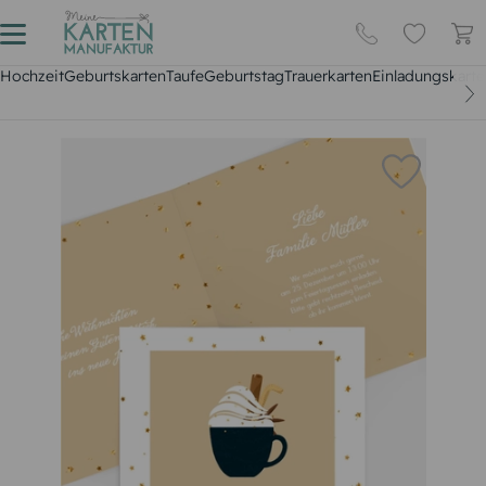
Hochzeit
Geburtskarten
Taufe
Geburtstag
Trauerkarten
Einladungskarte