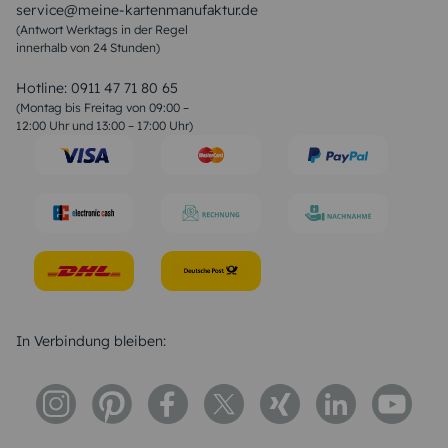
service@meine-kartenmanufaktur.de
Sprüche zur Hochzeit
(Antwort Werktags in der Regel
Sprüche zur Konfirmation & Kommunion
innerhalb von 24 Stunden)
Weihnachtsgedichte
Valentinstag Sprüche
Liebessprüche
Hotline:
0911 47 71 80 65
Geburtstagssprüche
(Montag bis Freitag von 09:00 –
Trauersprüche
12:00 Uhr und 13:00 – 17:00 Uhr)
Hochzeitstag Sprüche
Konfirmation Glückwünsche
Sprüche zur Geburt
In Verbindung bleiben: