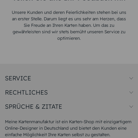
Unsere Kunden und deren Feierlichkeiten stehen bei uns
an erster Stelle. Darum liegt es uns sehr am Herzen, dass
Sie Freude an Ihren Karten haben. Um das zu
gewährleisten sind wir stets bemüht unseren Service zu
optimieren.
SERVICE
Preise und Versand
RECHTLICHES
Papiersorten
Muster/Musterset
Impressum
Unsere Produktion
SPRÜCHE & ZITATE
Widerrufsbelehrung
Magazin
Datenschutz
Sitemap
Alle Sprüche & Zitate
AGB
FAQ
Liebeskummer Sprüche
Meine Kartenmanufaktur ist ein Karten-Shop mit einzigartigem
Danke Sprüche
Online-Designer in Deutschland und bietet den Kunden eine
Sommer Sprüche
einfache Möglichkeit Ihre Karten selbst zu gestalten.
Muttertagssprüche