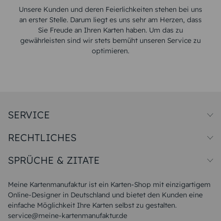
Unsere Kunden und deren Feierlichkeiten stehen bei uns
an erster Stelle. Darum liegt es uns sehr am Herzen, dass
Sie Freude an Ihren Karten haben. Um das zu
gewährleisten sind wir stets bemüht unseren Service zu
optimieren.
SERVICE
Preise und Versand
RECHTLICHES
Papiersorten
Muster/Musterset
Impressum
Unsere Produktion
SPRÜCHE & ZITATE
Widerrufsbelehrung
Magazin
Datenschutz
Sitemap
Alle Sprüche & Zitate
AGB
FAQ
Liebeskummer Sprüche
Meine Kartenmanufaktur ist ein Karten-Shop mit einzigartigem
Danke Sprüche
Online-Designer in Deutschland und bietet den Kunden eine
Sommer Sprüche
einfache Möglichkeit Ihre Karten selbst zu gestalten.
Muttertagssprüche
service@meine-kartenmanufaktur.de
Sprüche zur Hochzeit