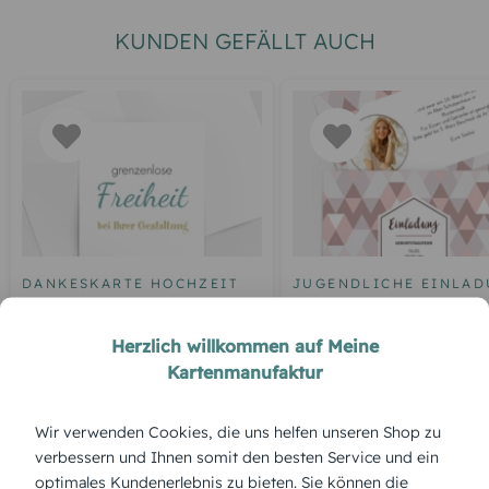
KUNDEN GEFÄLLT AUCH
DANKESKARTE HOCHZEIT
JUGENDLICHE EINLA
Blankokarte
Geburtstagseinladung
Dreiklang
Herzlich willkommen auf Meine
Kartenmanufaktur
Wir verwenden Cookies, die uns helfen unseren Shop zu
ÜBERBLICK:
verbessern und Ihnen somit den besten Service und ein
Produktbeschreibung
optimales Kundenerlebnis zu bieten. Sie können die