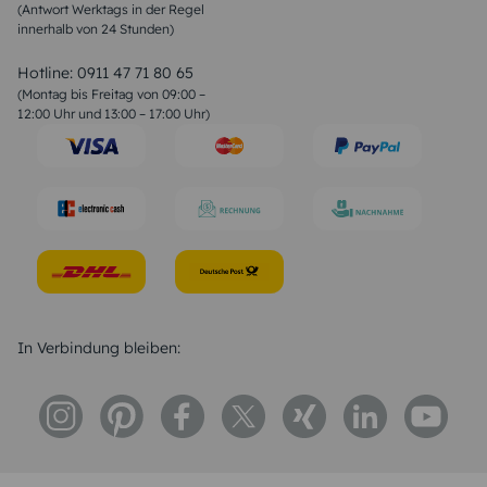
(Antwort Werktags in der Regel
Sprüche zur Konfirmation & Kommunion
innerhalb von 24 Stunden)
Weihnachtsgedichte
Valentinstag Sprüche
Liebessprüche
Hotline:
0911 47 71 80 65
Geburtstagssprüche
(Montag bis Freitag von 09:00 –
Trauersprüche
12:00 Uhr und 13:00 – 17:00 Uhr)
Hochzeitstag Sprüche
Konfirmation Glückwünsche
Sprüche zur Geburt
In Verbindung bleiben: