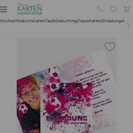
Hochzeit
Geburtskarten
Taufe
Geburtstag
Trauerkarten
Einladungskarte