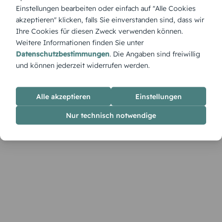
„Fußballspiel Foto“ – Einladung für echte Fußballfans. Mit
Einstellungen bearbeiten oder einfach auf "Alle Cookies
eigenem Foto personalisieren und die Vorfreude auf das
akzeptieren" klicken, falls Sie einverstanden sind, dass wir
Spiel – äh – Fest beginnt.
Ihre Cookies für diesen Zweck verwenden können.
Weitere Informationen finden Sie unter
Datenschutzbestimmungen
. Die Angaben sind freiwillig
und können jederzeit widerrufen werden.
Alle akzeptieren
Einstellungen
Nur technisch notwendige