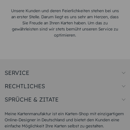
Unsere Kunden und deren Feierlichkeiten stehen bei uns
an erster Stelle. Darum liegt es uns sehr am Herzen, dass
Sie Freude an Ihren Karten haben. Um das zu
gewährleisten sind wir stets bemüht unseren Service zu
optimieren.
SERVICE
Preise und Versand
RECHTLICHES
Papiersorten
Muster/Musterset
Impressum
Unsere Produktion
SPRÜCHE & ZITATE
Widerrufsbelehrung
Magazin
Datenschutz
Sitemap
Alle Sprüche & Zitate
AGB
FAQ
Liebeskummer Sprüche
Meine Kartenmanufaktur ist ein Karten-Shop mit einzigartigem
Danke Sprüche
Online-Designer in Deutschland und bietet den Kunden eine
Sommer Sprüche
einfache Möglichkeit Ihre Karten selbst zu gestalten.
Muttertagssprüche