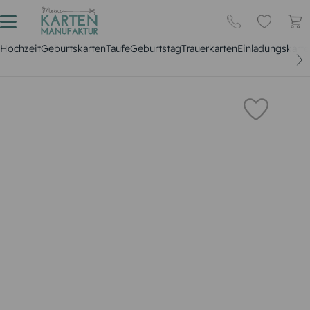
Hochzeit
Geburtskarten
Taufe
Geburtstag
Trauerkarten
Einladungskarte