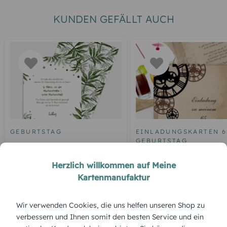
KUNDEN GEFÄLLT AUCH
GEBURTSTAG
EINLADUNGSKARTEN 6
GEBURTSTAG
Geburtstagskarte Palm
Einladung zum Geburt
Tree
Herzlich willkommen auf Meine
Schöne Zeit Foto 65
Kartenmanufaktur
Wir verwenden Cookies, die uns helfen unseren Shop zu
ÜBERBLICK:
verbessern und Ihnen somit den besten Service und ein