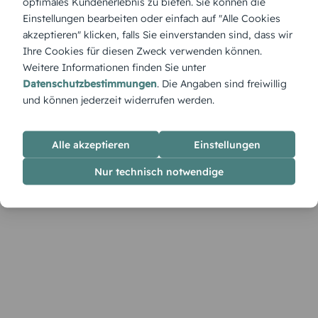
optimales Kundenerlebnis zu bieten. Sie können die
Produktbeschreibung
Einstellungen bearbeiten oder einfach auf "Alle Cookies
„Schöne Zeit Foto 65“ – Persönlich und freundlich: Einladung
akzeptieren" klicken, falls Sie einverstanden sind, dass wir
zum 65. Geburtstag mit deinem Foto und einem modernen
Ihre Cookies für diesen Zweck verwenden können.
Design.
Weitere Informationen finden Sie unter
Datenschutzbestimmungen
. Die Angaben sind freiwillig
und können jederzeit widerrufen werden.
Alle akzeptieren
Einstellungen
Nur technisch notwendige