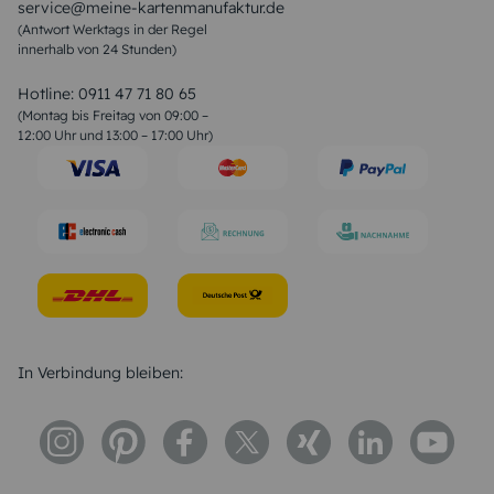
service@meine-kartenmanufaktur.de
Sprüche zur Hochzeit
(Antwort Werktags in der Regel
Sprüche zur Konfirmation & Kommunion
innerhalb von 24 Stunden)
Weihnachtsgedichte
Valentinstag Sprüche
Liebessprüche
Hotline:
0911 47 71 80 65
Geburtstagssprüche
(Montag bis Freitag von 09:00 –
Trauersprüche
12:00 Uhr und 13:00 – 17:00 Uhr)
Hochzeitstag Sprüche
Konfirmation Glückwünsche
Sprüche zur Geburt
In Verbindung bleiben: