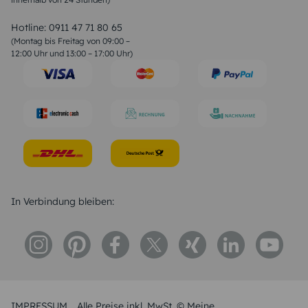
Valentinstag Sprüche
Liebessprüche
Hotline:
0911 47 71 80 65
Geburtstagssprüche
(Montag bis Freitag von 09:00 –
Trauersprüche
12:00 Uhr und 13:00 – 17:00 Uhr)
Hochzeitstag Sprüche
Konfirmation Glückwünsche
Sprüche zur Geburt
In Verbindung bleiben:
IMPRESSUM
Alle Preise inkl. MwSt. © Meine