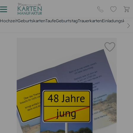
Hochzeit
Geburtskarten
Taufe
Geburtstag
Trauerkarten
Einladungskarte