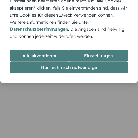
Einstellungen bearbeiten oder einfach auf "Alle Cookies
„Straßenschild“ – Klassische Einladung im Verkehrszeichen-
akzeptieren" klicken, falls Sie einverstanden sind, dass wir
Stil für jedes Alter – humorvoll und markant.
Ihre Cookies für diesen Zweck verwenden können.
Weitere Informationen finden Sie unter
Datenschutzbestimmungen
. Die Angaben sind freiwillig
und können jederzeit widerrufen werden.
Alle akzeptieren
Einstellungen
Nur technisch notwendige