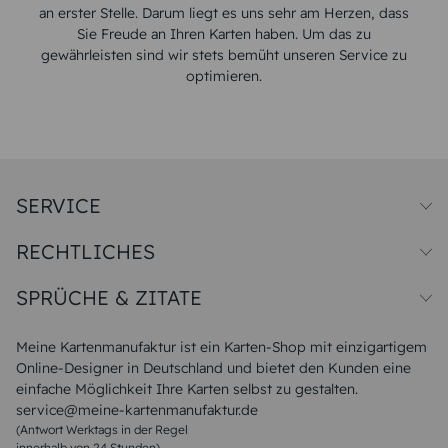
an erster Stelle. Darum liegt es uns sehr am Herzen, dass
Sie Freude an Ihren Karten haben. Um das zu
gewährleisten sind wir stets bemüht unseren Service zu
optimieren.
SERVICE
Preise und Versand
RECHTLICHES
Papiersorten
Muster/Musterset
Impressum
Unsere Produktion
SPRÜCHE & ZITATE
Widerrufsbelehrung
Magazin
Datenschutz
Sitemap
Alle Sprüche & Zitate
AGB
FAQ
Liebeskummer Sprüche
Meine Kartenmanufaktur ist ein Karten-Shop mit einzigartigem
Danke Sprüche
Online-Designer in Deutschland und bietet den Kunden eine
Sommer Sprüche
einfache Möglichkeit Ihre Karten selbst zu gestalten.
Muttertagssprüche
service@meine-kartenmanufaktur.de
Sprüche zur Hochzeit
(Antwort Werktags in der Regel
Sprüche zur Konfirmation & Kommunion
innerhalb von 24 Stunden)
Weihnachtsgedichte