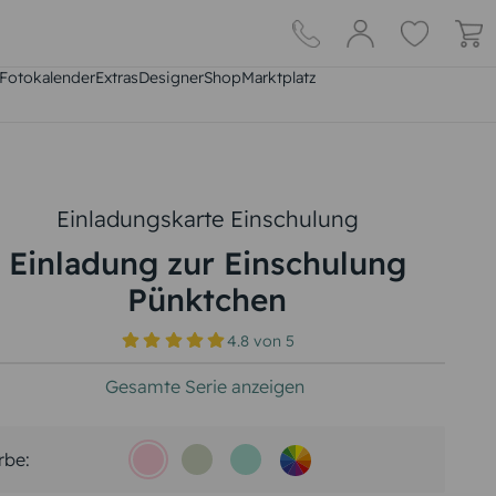
Fotokalender
Extras
DesignerShop
Marktplatz
Einladungskarte Einschulung
Einladung zur Einschulung
Pünktchen
4.8
von
5
Gesamte Serie anzeigen
rbe: