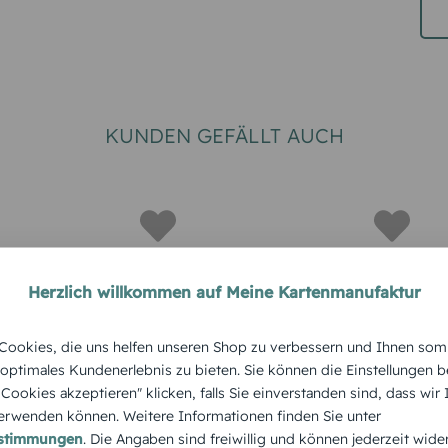
KUNDEN GEFÄLLT AUCH
Herzlich willkommen auf Meine Kartenmanufaktur
ARTE
WEITERE ANLÄSSE
WEITERE AN
ookies, die uns helfen unseren Shop zu verbessern und Ihnen som
Einladungskarte
Einladun
 optimales Kundenerlebnis zu bieten. Sie können die Einstellungen b
gskarte
e Cookies akzeptieren" klicken, falls Sie einverstanden sind, dass wir
Einschulung Globus
Einschul
rwenden können. Weitere Informationen finden Sie unter
nd Vogel
estimmungen
. Die Angaben sind freiwillig und können jederzeit wide