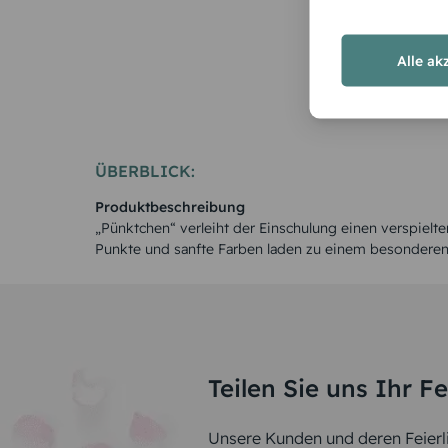
Alle ak
ÜBERBLICK:
Produktbeschreibung
„Pünktchen“ verleiht der Einschulung einen verspielt
Punkte und sanfte Farben laden zu einem besonderen 
Teilen Sie uns Ihr F
Unsere Kunden und deren Feierli