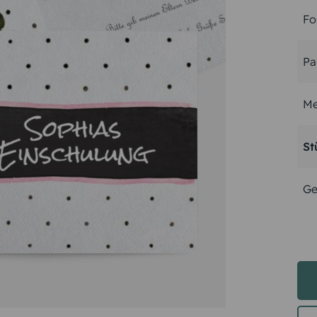
Fo
Pa
Me
St
Ge