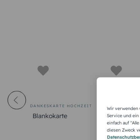
DANKESKARTE HOCHZEIT
EINLADUNGSK
Wir verwenden C
EINSCHULUNG
Blankokarte
Service und ein
Einschulun
einfach auf "All
diesen Zweck ve
Mäuschen u
Datenschutzb