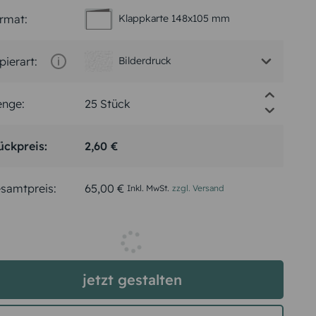
rmat:
Klappkarte 148x105 mm
pierart:
Bilderdruck
nge:
ückpreis:
2,60 €
samtpreis:
65,00 €
Inkl. MwSt.
zzgl. Versand
jetzt gestalten