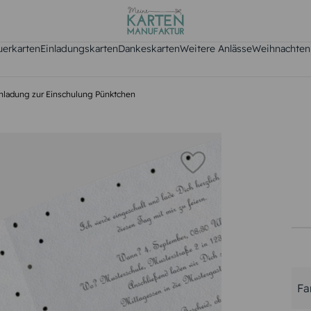
uerkarten
Einladungskarten
Dankeskarten
Weitere Anlässe
Weihnachten
nladung zur Einschulung Pünktchen
Fa