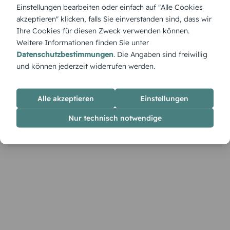
Der 'Buchwagen' rollt voller Wissen und Fantasie in den
Einstellungen bearbeiten oder einfach auf "Alle Cookies
Schulstart – eine Einladung, die kleine Leseratten begeistert
akzeptieren" klicken, falls Sie einverstanden sind, dass wir
empfangen werden.
Ihre Cookies für diesen Zweck verwenden können.
Weitere Informationen finden Sie unter
Datenschutzbestimmungen
. Die Angaben sind freiwillig
und können jederzeit widerrufen werden.
Alle akzeptieren
Einstellungen
Nur technisch notwendige