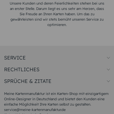
Unsere Kunden und deren Feierlichkeiten stehen bei uns
an erster Stelle. Darum liegt es uns sehr am Herzen, dass
Sie Freude an Ihren Karten haben. Um das zu
gewährleisten sind wir stets bemüht unseren Service zu
optimieren.
SERVICE
Preise und Versand
RECHTLICHES
Papiersorten
Muster/Musterset
Impressum
Unsere Produktion
SPRÜCHE & ZITATE
Widerrufsbelehrung
Magazin
Datenschutz
Sitemap
Alle Sprüche & Zitate
AGB
FAQ
Liebeskummer Sprüche
Meine Kartenmanufaktur ist ein Karten-Shop mit einzigartigem
Danke Sprüche
Online-Designer in Deutschland und bietet den Kunden eine
Sommer Sprüche
einfache Möglichkeit Ihre Karten selbst zu gestalten.
Muttertagssprüche
service@meine-kartenmanufaktur.de
Sprüche zur Hochzeit