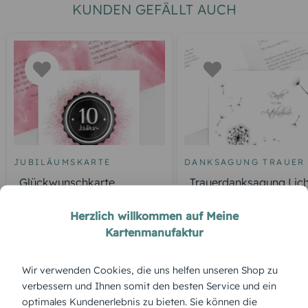
KUNDEN GEFÄLLT AUCH
JUBILÄUMSKARTE
DANKSAGUNG TRAUER
Glückwunschkarte
Trauerdanksagung Lich
Jubiläum Galaxie
Leben Pusteblume
Herzlich willkommen auf Meine
Kartenmanufaktur
Wir verwenden Cookies, die uns helfen unseren Shop zu
ÜBERBLICK:
verbessern und Ihnen somit den besten Service und ein
Produktbeschreibung
optimales Kundenerlebnis zu bieten. Sie können die