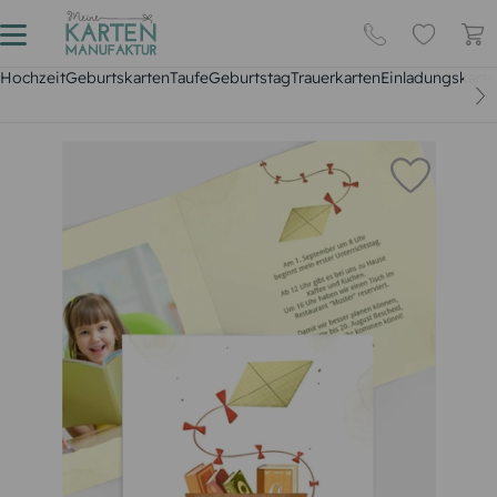
Hochzeit
Geburtskarten
Taufe
Geburtstag
Trauerkarten
Einladungskarte