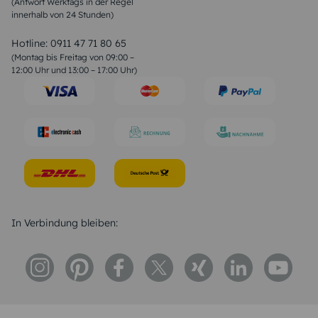
(Antwort Werktags in der Regel
Sprüche zur Konfirmation & Kommunion
innerhalb von 24 Stunden)
Weihnachtsgedichte
Valentinstag Sprüche
Liebessprüche
Hotline:
0911 47 71 80 65
Geburtstagssprüche
(Montag bis Freitag von 09:00 –
Trauersprüche
12:00 Uhr und 13:00 – 17:00 Uhr)
Hochzeitstag Sprüche
Konfirmation Glückwünsche
Sprüche zur Geburt
In Verbindung bleiben: