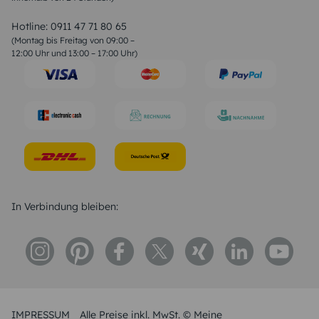
Valentinstag Sprüche
Liebessprüche
Hotline:
0911 47 71 80 65
Geburtstagssprüche
(Montag bis Freitag von 09:00 –
Trauersprüche
12:00 Uhr und 13:00 – 17:00 Uhr)
Hochzeitstag Sprüche
Konfirmation Glückwünsche
Sprüche zur Geburt
In Verbindung bleiben:
IMPRESSUM
Alle Preise inkl. MwSt. © Meine