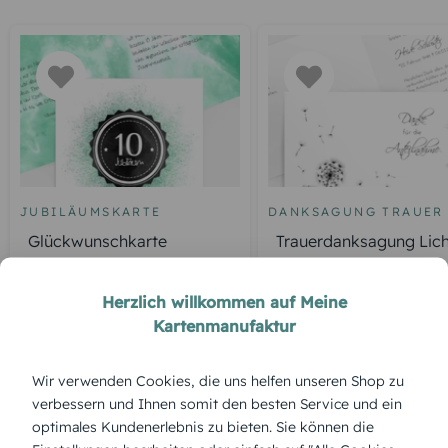
JUBILÄUMSKARTE
DANKSAGUNG TRAUER
Glückwunschkarte
Trauerdanksagung Lich
Jubiläum Galaxie
Leben Pusteblume
Herzlich willkommen auf Meine
Kartenmanufaktur
ÜBERBLICK:
Wir verwenden Cookies, die uns helfen unseren Shop zu
verbessern und Ihnen somit den besten Service und ein
Produktbeschreibung
optimales Kundenerlebnis zu bieten. Sie können die
Die Einladung 'Globus' lädt zur Einschulung auf