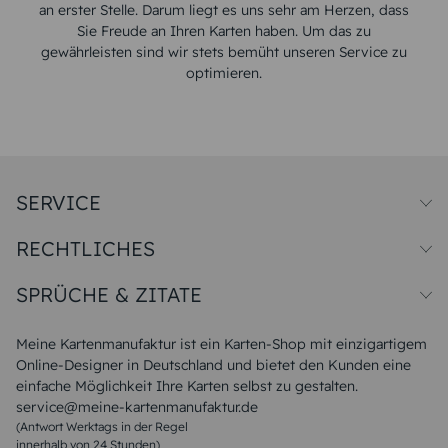
an erster Stelle. Darum liegt es uns sehr am Herzen, dass
Sie Freude an Ihren Karten haben. Um das zu
gewährleisten sind wir stets bemüht unseren Service zu
optimieren.
SERVICE
Preise und Versand
RECHTLICHES
Papiersorten
Muster/Musterset
Impressum
Unsere Produktion
SPRÜCHE & ZITATE
Widerrufsbelehrung
Magazin
Datenschutz
Sitemap
Alle Sprüche & Zitate
AGB
FAQ
Liebeskummer Sprüche
Meine Kartenmanufaktur ist ein Karten-Shop mit einzigartigem
Danke Sprüche
Online-Designer in Deutschland und bietet den Kunden eine
Sommer Sprüche
einfache Möglichkeit Ihre Karten selbst zu gestalten.
Muttertagssprüche
service@meine-kartenmanufaktur.de
Sprüche zur Hochzeit
(Antwort Werktags in der Regel
Sprüche zur Konfirmation & Kommunion
innerhalb von 24 Stunden)
Weihnachtsgedichte