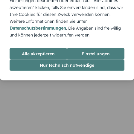
Einstellungen bearbeiten oder einfach auf "Alle Cookies
Weltentdecker-Art ein – perfekt für kleine Abenteurer mit
akzeptieren" klicken, falls Sie einverstanden sind, dass wir
Fernweh und Wissensdurst.
Ihre Cookies für diesen Zweck verwenden können.
Weitere Informationen finden Sie unter
Datenschutzbestimmungen
. Die Angaben sind freiwillig
und können jederzeit widerrufen werden.
Alle akzeptieren
Einstellungen
Nur technisch notwendige