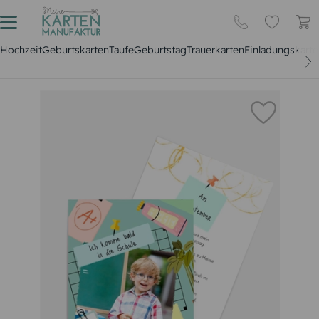
Hochzeit
Geburtskarten
Taufe
Geburtstag
Trauerkarten
Einladungskarte