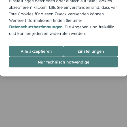
Einstellungen bearbeiten oder einfach auf "Alle Cookies
Mit dem 'Schulkuchen' wird der Schulanfang zum Fest – süß,
akzeptieren" klicken, falls Sie einverstanden sind, dass wir
fröhlich und liebevoll gestaltet für einen köstlichen Start.
Ihre Cookies für diesen Zweck verwenden können.
Weitere Informationen finden Sie unter
Datenschutzbestimmungen
. Die Angaben sind freiwillig
und können jederzeit widerrufen werden.
Alle akzeptieren
Einstellungen
Nur technisch notwendige