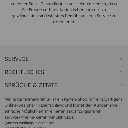
an erster Stelle. Darum liegt es uns sehr am Herzen, dass
Sie Freude an Ihren Karten haben. Um das zu
gewährleisten sind wir stets bemüht unseren Service zu
optimieren.
SERVICE
Preise und Versand
RECHTLICHES
Papiersorten
Muster/Musterset
Impressum
Unsere Produktion
SPRÜCHE & ZITATE
Widerrufsbelehrung
Magazin
Datenschutz
Sitemap
Alle Sprüche & Zitate
AGB
FAQ
Liebeskummer Sprüche
Meine Kartenmanufaktur ist ein Karten-Shop mit einzigartigem
Danke Sprüche
Online-Designer in Deutschland und bietet den Kunden eine
Sommer Sprüche
einfache Möglichkeit Ihre Karten selbst zu gestalten.
Muttertagssprüche
service@meine-kartenmanufaktur.de
Sprüche zur Hochzeit
(Antwort Werktags in der Regel
Sprüche zur Konfirmation & Kommunion
innerhalb von 24 Stunden)
Weihnachtsgedichte