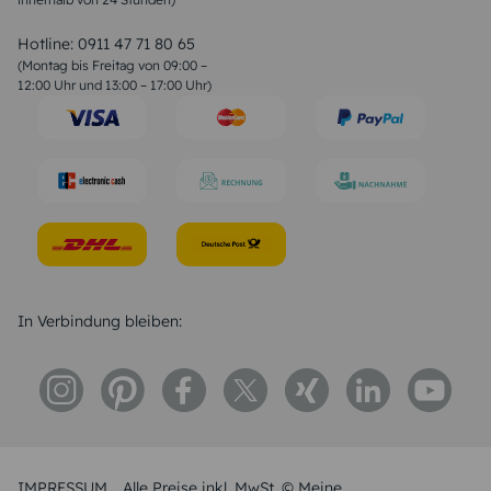
Valentinstag Sprüche
Liebessprüche
Hotline:
0911 47 71 80 65
Geburtstagssprüche
(Montag bis Freitag von 09:00 –
Trauersprüche
12:00 Uhr und 13:00 – 17:00 Uhr)
Hochzeitstag Sprüche
Konfirmation Glückwünsche
Sprüche zur Geburt
In Verbindung bleiben:
IMPRESSUM
Alle Preise inkl. MwSt. © Meine