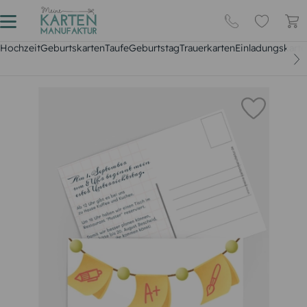
Hochzeit
Geburtskarten
Taufe
Geburtstag
Trauerkarten
Einladungskarte