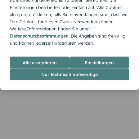
optimales Kundenerlebnis zu bieten. Sie können die
Retro-Vibes inklusive: Die Einladung „Testbild“ spielt mit
Einstellungen bearbeiten oder einfach auf "Alle Cookies
nostalgischer TV-Optik und bringt Farbe und Charakter auf
akzeptieren" klicken, falls Sie einverstanden sind, dass wir
den Tisch. Ideal für Technikfans oder alle, die mit einem
Ihre Cookies für diesen Zweck verwenden können.
Augenzwinkern zum Geburtstag laden wollen.
Weitere Informationen finden Sie unter
Datenschutzbestimmungen
. Die Angaben sind freiwillig
und können jederzeit widerrufen werden.
Alle akzeptieren
Einstellungen
Nur technisch notwendige