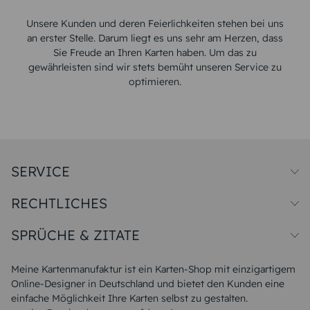
Unsere Kunden und deren Feierlichkeiten stehen bei uns
an erster Stelle. Darum liegt es uns sehr am Herzen, dass
Sie Freude an Ihren Karten haben. Um das zu
gewährleisten sind wir stets bemüht unseren Service zu
optimieren.
SERVICE
Preise und Versand
RECHTLICHES
Papiersorten
Muster/Musterset
Impressum
Unsere Produktion
SPRÜCHE & ZITATE
Widerrufsbelehrung
Magazin
Datenschutz
Sitemap
Alle Sprüche & Zitate
AGB
FAQ
Liebeskummer Sprüche
Meine Kartenmanufaktur ist ein Karten-Shop mit einzigartigem
Danke Sprüche
Online-Designer in Deutschland und bietet den Kunden eine
Sommer Sprüche
einfache Möglichkeit Ihre Karten selbst zu gestalten.
Muttertagssprüche