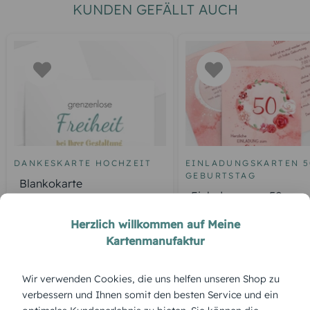
KUNDEN GEFÄLLT AUCH
DANKESKARTE HOCHZEIT
EINLADUNGSKARTEN 5
GEBURTSTAG
Blankokarte
Einladung zum 50.
Geburtstag Aquarell R
Herzlich willkommen auf Meine
Kartenmanufaktur
ÜBERBLICK:
Wir verwenden Cookies, die uns helfen unseren Shop zu
verbessern und Ihnen somit den besten Service und ein
Produktbeschreibung