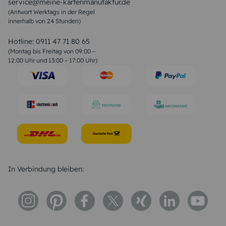
service@meine-kartenmanufaktur.de
Sprüche zur Hochzeit
(Antwort Werktags in der Regel
Sprüche zur Konfirmation & Kommunion
innerhalb von 24 Stunden)
Weihnachtsgedichte
Valentinstag Sprüche
Liebessprüche
Hotline:
0911 47 71 80 65
Geburtstagssprüche
(Montag bis Freitag von 09:00 –
Trauersprüche
12:00 Uhr und 13:00 – 17:00 Uhr)
Hochzeitstag Sprüche
Konfirmation Glückwünsche
Sprüche zur Geburt
In Verbindung bleiben: