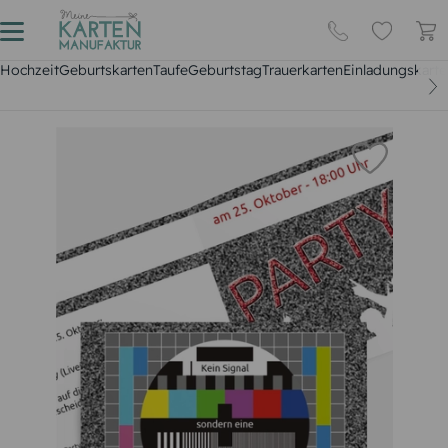
Hochzeit
Geburtskarten
Taufe
Geburtstag
Trauerkarten
Einladungskarte