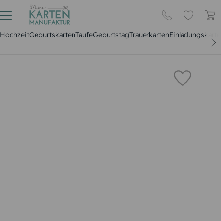
Hochzeit
Geburtskarten
Taufe
Geburtstag
Trauerkarten
Einladungskarte