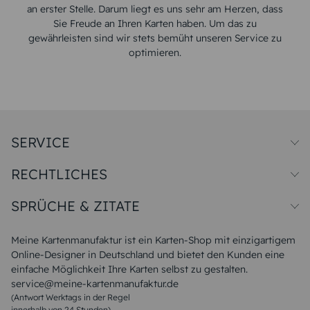
an erster Stelle. Darum liegt es uns sehr am Herzen, dass
Sie Freude an Ihren Karten haben. Um das zu
gewährleisten sind wir stets bemüht unseren Service zu
optimieren.
SERVICE
Preise und Versand
RECHTLICHES
Papiersorten
Muster/Musterset
Impressum
Unsere Produktion
SPRÜCHE & ZITATE
Widerrufsbelehrung
Magazin
Datenschutz
Sitemap
Alle Sprüche & Zitate
AGB
FAQ
Liebeskummer Sprüche
Meine Kartenmanufaktur ist ein Karten-Shop mit einzigartigem
Danke Sprüche
Online-Designer in Deutschland und bietet den Kunden eine
Sommer Sprüche
einfache Möglichkeit Ihre Karten selbst zu gestalten.
Muttertagssprüche
service@meine-kartenmanufaktur.de
Sprüche zur Hochzeit
(Antwort Werktags in der Regel
Sprüche zur Konfirmation & Kommunion
innerhalb von 24 Stunden)
Weihnachtsgedichte