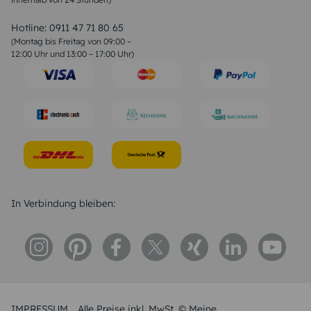
Valentinstag Sprüche
Liebessprüche
Hotline:
0911 47 71 80 65
Geburtstagssprüche
(Montag bis Freitag von 09:00 –
Trauersprüche
12:00 Uhr und 13:00 – 17:00 Uhr)
Hochzeitstag Sprüche
Konfirmation Glückwünsche
Sprüche zur Geburt
In Verbindung bleiben:
IMPRESSUM
Alle Preise inkl. MwSt. © Meine