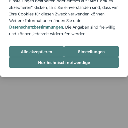
Einstellungen bearbeiten oder einfach auf "Alle Cookies
Mit „Vollgas 18“ startest du stilvoll ins Erwachsenenleben –
akzeptieren" klicken, falls Sie einverstanden sind, dass wir
rasant, modern und mit deiner persönlichen Note.
Ihre Cookies für diesen Zweck verwenden können.
Weitere Informationen finden Sie unter
Datenschutzbestimmungen
. Die Angaben sind freiwillig
und können jederzeit widerrufen werden.
Alle akzeptieren
Einstellungen
Nur technisch notwendige