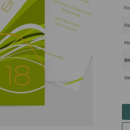
Fo
Pa
Me
St
Ge