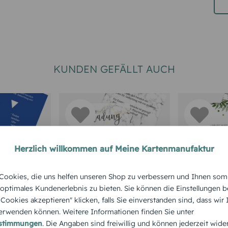
KUNDEN GEFÄLLT AUCH
Herzlich willkommen auf Meine Kartenmanufaktur
RTEN 18.
GEBURTSTAG
GEBURTSTA
ookies, die uns helfen unseren Shop zu verbessern und Ihnen som
Geburtstagskarte
Geburtst
 optimales Kundenerlebnis zu bieten. Sie können die Einstellungen b
seinladun
e Cookies akzeptieren" klicken, falls Sie einverstanden sind, dass wir
Rund Marmor
Palm Tre
rwenden können. Weitere Informationen finden Sie unter
8
estimmungen
. Die Angaben sind freiwillig und können jederzeit wide