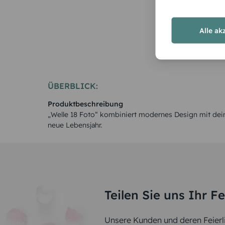
Alle ak
ÜBERBLICK:
Produktbeschreibung
„Welle 18 Foto“ kombiniert modernes Design mit deinem
neue Lebensjahr.
Teilen Sie uns Ihr F
Unsere Kunden und deren Feierli