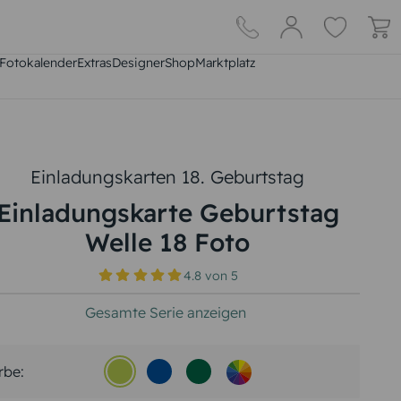
Fotokalender
Extras
DesignerShop
Marktplatz
Einladungskarten 18. Geburtstag
Einladungskarte Geburtstag
Welle 18 Foto
4.8
von
5
Gesamte Serie anzeigen
rbe: