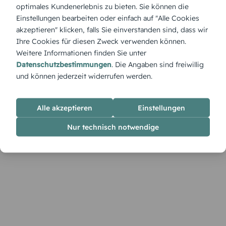
Produktbeschreibung
optimales Kundenerlebnis zu bieten. Sie können die
Die Karte „Blumige Konfirmation“ eignet sich auch perfekt
Einstellungen bearbeiten oder einfach auf "Alle Cookies
für eine Kommunionseinladung. Ihre frischen Blütenmotive
akzeptieren" klicken, falls Sie einverstanden sind, dass wir
und klaren Linien kannst du im Designer mit deinen
Ihre Cookies für diesen Zweck verwenden können.
persönlichen Botschaften kombinieren.
Weitere Informationen finden Sie unter
Datenschutzbestimmungen
. Die Angaben sind freiwillig
und können jederzeit widerrufen werden.
Alle akzeptieren
Einstellungen
Nur technisch notwendige