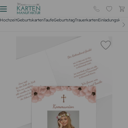
Hochzeit
Geburtskarten
Taufe
Geburtstag
Trauerkarten
Einladungskarte