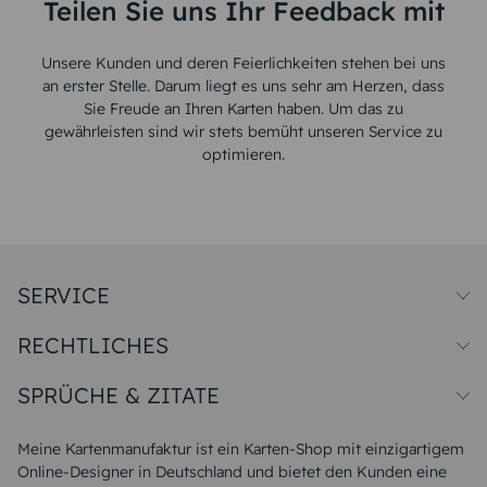
Teilen Sie uns Ihr Feedback mit
Unsere Kunden und deren Feierlichkeiten stehen bei uns
an erster Stelle. Darum liegt es uns sehr am Herzen, dass
Sie Freude an Ihren Karten haben. Um das zu
gewährleisten sind wir stets bemüht unseren Service zu
optimieren.
SERVICE
Preise und Versand
RECHTLICHES
Papiersorten
Muster/Musterset
Impressum
Unsere Produktion
SPRÜCHE & ZITATE
Widerrufsbelehrung
Magazin
Datenschutz
Sitemap
Alle Sprüche & Zitate
AGB
FAQ
Liebeskummer Sprüche
Meine Kartenmanufaktur ist ein Karten-Shop mit einzigartigem
Danke Sprüche
Online-Designer in Deutschland und bietet den Kunden eine
Sommer Sprüche