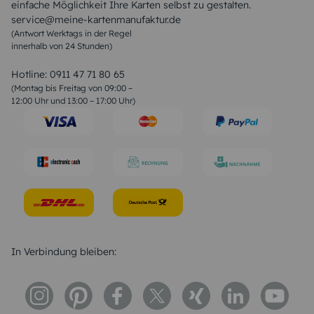
einfache Möglichkeit Ihre Karten selbst zu gestalten.
Muttertagssprüche
service@meine-kartenmanufaktur.de
Sprüche zur Hochzeit
(Antwort Werktags in der Regel
Sprüche zur Konfirmation & Kommunion
innerhalb von 24 Stunden)
Weihnachtsgedichte
Valentinstag Sprüche
Liebessprüche
Hotline:
0911 47 71 80 65
Geburtstagssprüche
(Montag bis Freitag von 09:00 –
Trauersprüche
12:00 Uhr und 13:00 – 17:00 Uhr)
Hochzeitstag Sprüche
Konfirmation Glückwünsche
Sprüche zur Geburt
In Verbindung bleiben: