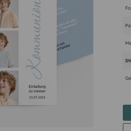
Fo
Pa
Me
St
Ge