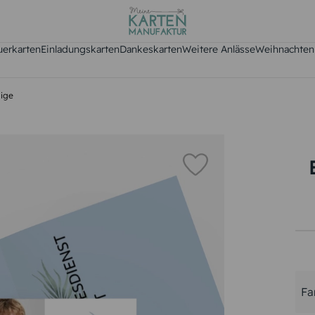
uerkarten
Einladungskarten
Dankeskarten
Weitere Anlässe
Weihnachten
lige
Fa