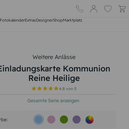
Fotokalender
Extras
DesignerShop
Marktplatz
Weitere Anlässe
Einladungskarte Kommunion
Reine Heilige
4.8
von
5
Gesamte Serie anzeigen
rbe: