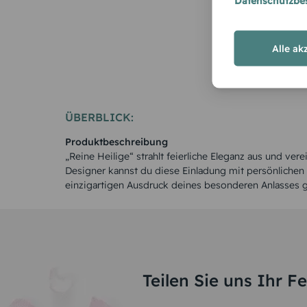
Datenschutzb
Alle ak
ÜBERBLICK:
Produktbeschreibung
„Reine Heilige“ strahlt feierliche Eleganz aus und vere
Designer kannst du diese Einladung mit persönlichen
einzigartigen Ausdruck deines besonderen Anlasses g
Teilen Sie uns Ihr F