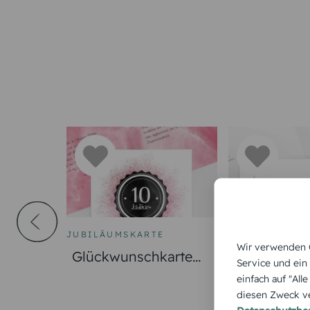
TE
JUBILÄUMSKARTE
DANKSAGUNG 
Wir verwenden C
Glückwunschkarte
Trauerdank
Service und ein
Jubiläum Galaxie
Licht & Le
einfach auf "All
orales
diesen Zweck ve
Pusteblume