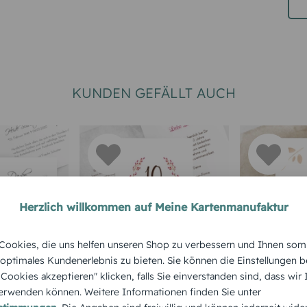
KUNDEN GEFÄLLT AUCH
Herzlich willkommen auf Meine Kartenmanufaktur
TRAUER
JUBILÄUMSKARTE
KONFIRMAT
ookies, die uns helfen unseren Shop zu verbessern und Ihnen som
sagung
Karte zum Jubiläum
Einladun
 optimales Kundenerlebnis zu bieten. Sie können die Einstellungen b
ben
Aquarell Kranz
Konfirma
e Cookies akzeptieren" klicken, falls Sie einverstanden sind, dass wir
rwenden können. Weitere Informationen finden Sie unter
Goldene 