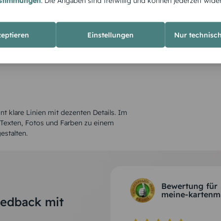
estimmungen
. Die Angaben sind freiwillig und können jederzeit wide
zeptieren
Einstellungen
Nur technisc
int klare Linien mit dezenten Details. Im
 Texten, Fotos und Farben zu einem
estalten.
Bewertung für
meine-kartenm
eedback mit