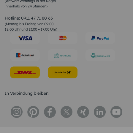
(Antwort Werktags in der Regel
Sprüche zur Konfirmation & Kommunion
innerhalb von 24 Stunden)
Weihnachtsgedichte
Valentinstag Sprüche
Liebessprüche
Hotline:
0911 47 71 80 65
Geburtstagssprüche
(Montag bis Freitag von 09:00 –
Trauersprüche
12:00 Uhr und 13:00 – 17:00 Uhr)
Hochzeitstag Sprüche
Konfirmation Glückwünsche
Sprüche zur Geburt
In Verbindung bleiben: