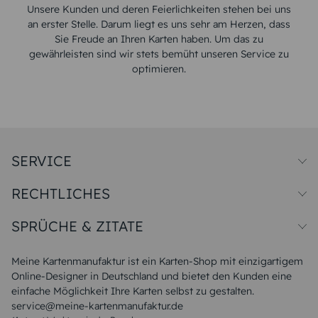
Unsere Kunden und deren Feierlichkeiten stehen bei uns
an erster Stelle. Darum liegt es uns sehr am Herzen, dass
Sie Freude an Ihren Karten haben. Um das zu
gewährleisten sind wir stets bemüht unseren Service zu
optimieren.
SERVICE
Preise und Versand
RECHTLICHES
Papiersorten
Muster/Musterset
Impressum
Unsere Produktion
SPRÜCHE & ZITATE
Widerrufsbelehrung
Magazin
Datenschutz
Sitemap
Alle Sprüche & Zitate
AGB
FAQ
Liebeskummer Sprüche
Meine Kartenmanufaktur ist ein Karten-Shop mit einzigartigem
Danke Sprüche
Online-Designer in Deutschland und bietet den Kunden eine
Sommer Sprüche
einfache Möglichkeit Ihre Karten selbst zu gestalten.
Muttertagssprüche
service@meine-kartenmanufaktur.de
Sprüche zur Hochzeit