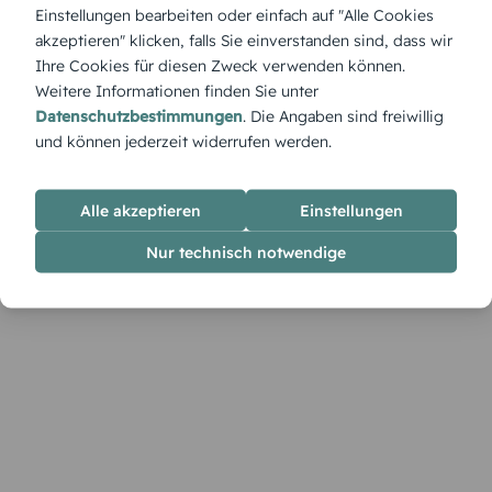
„Triple“ bringt eine moderne Dreiteilung ins Layout, die du
Einstellungen bearbeiten oder einfach auf "Alle Cookies
im Designer mit Bildern, Farben und Texten nach deinen
akzeptieren" klicken, falls Sie einverstanden sind, dass wir
Vorstellungen füllen kannst.
Ihre Cookies für diesen Zweck verwenden können.
Weitere Informationen finden Sie unter
Datenschutzbestimmungen
. Die Angaben sind freiwillig
und können jederzeit widerrufen werden.
Alle akzeptieren
Einstellungen
Nur technisch notwendige