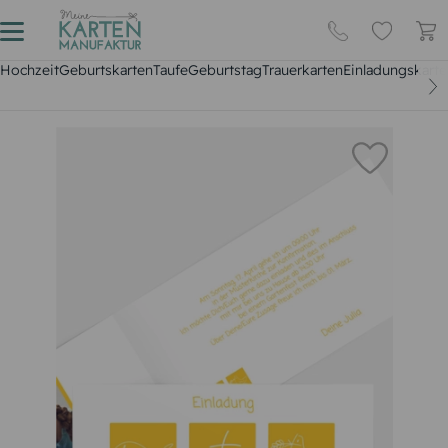
Hochzeit
Geburtskarten
Taufe
Geburtstag
Trauerkarten
Einladungskarte