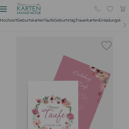
Hochzeit
Geburtskarten
Taufe
Geburtstag
Trauerkarten
Einladungskarte