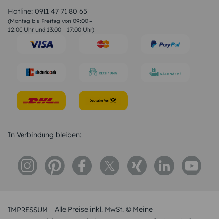
Valentinstag Sprüche
Liebessprüche
Hotline:
0911 47 71 80 65
Geburtstagssprüche
(Montag bis Freitag von 09:00 –
Trauersprüche
12:00 Uhr und 13:00 – 17:00 Uhr)
Hochzeitstag Sprüche
Konfirmation Glückwünsche
Sprüche zur Geburt
In Verbindung bleiben:
IMPRESSUM
Alle Preise inkl. MwSt. © Meine