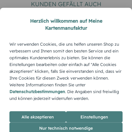
KUNDEN GEFÄLLT AUCH
Herzlich willkommen auf Meine
Kartenmanufaktur
Wir verwenden Cookies, die uns helfen unseren Shop zu
verbessern und Ihnen somit den besten Service und ein
optimales Kundenerlebnis zu bieten. Sie können die
Einstellungen bearbeiten oder einfach auf "Alle Cookies
DANKESKARTE HOCHZEIT
TAUFEINLADUNG
akzeptieren" klicken, falls Sie einverstanden sind, dass wir
Blankokarte
Tauffest
Ihre Cookies für diesen Zweck verwenden können.
Weitere Informationen finden Sie unter
Datenschutzbestimmungen
. Die Angaben sind freiwillig
und können jederzeit widerrufen werden.
ÜBERBLICK:
Alle akzeptieren
Einstellungen
Produktbeschreibung
Nur technisch notwendige
Die „Blumenkaskade“ bringt frische Blüten in fließender