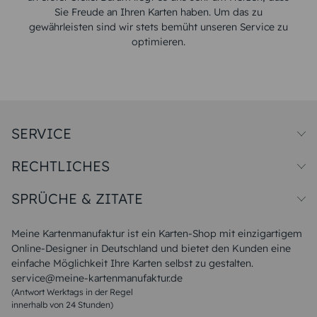
Sie Freude an Ihren Karten haben. Um das zu
gewährleisten sind wir stets bemüht unseren Service zu
optimieren.
SERVICE
Preise und Versand
RECHTLICHES
Papiersorten
Muster/Musterset
Impressum
Unsere Produktion
SPRÜCHE & ZITATE
Widerrufsbelehrung
Magazin
Datenschutz
Sitemap
Alle Sprüche & Zitate
AGB
FAQ
Liebeskummer Sprüche
Meine Kartenmanufaktur ist ein Karten-Shop mit einzigartigem
Danke Sprüche
Online-Designer in Deutschland und bietet den Kunden eine
Sommer Sprüche
einfache Möglichkeit Ihre Karten selbst zu gestalten.
Muttertagssprüche
service@meine-kartenmanufaktur.de
Sprüche zur Hochzeit
(Antwort Werktags in der Regel
Sprüche zur Konfirmation & Kommunion
innerhalb von 24 Stunden)
Weihnachtsgedichte