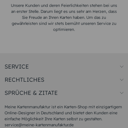
Unsere Kunden und deren Feierlichkeiten stehen bei uns
an erster Stelle. Darum liegt es uns sehr am Herzen, dass
Sie Freude an Ihren Karten haben. Um das zu
gewährleisten sind wir stets bemüht unseren Service zu
optimieren.
SERVICE
Preise und Versand
RECHTLICHES
Papiersorten
Muster/Musterset
Impressum
Unsere Produktion
SPRÜCHE & ZITATE
Widerrufsbelehrung
Magazin
Datenschutz
Sitemap
Alle Sprüche & Zitate
AGB
FAQ
Liebeskummer Sprüche
Meine Kartenmanufaktur ist ein Karten-Shop mit einzigartigem
Danke Sprüche
Online-Designer in Deutschland und bietet den Kunden eine
Sommer Sprüche
einfache Möglichkeit Ihre Karten selbst zu gestalten.
Muttertagssprüche
service@meine-kartenmanufaktur.de
Sprüche zur Hochzeit