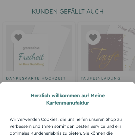
KUNDEN GEFÄLLT AUCH
DANKESKARTE HOCHZEIT
TAUFEINLADUNG
Blankokarte
Tauffest
Herzlich willkommen auf Meine
Kartenmanufaktur
Wir verwenden Cookies, die uns helfen unseren Shop zu
ÜBERBLICK:
verbessern und Ihnen somit den besten Service und ein
Produktbeschreibung
optimales Kundenerlebnis zu bieten. Sie können die