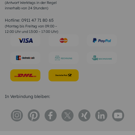
(Antwort Werktags in der Regel
Sprüche zur Konfirmation & Kommunion
innerhalb von 24 Stunden)
Weihnachtsgedichte
Valentinstag Sprüche
Liebessprüche
Hotline:
0911 47 71 80 65
Geburtstagssprüche
(Montag bis Freitag von 09:00 –
Trauersprüche
12:00 Uhr und 13:00 – 17:00 Uhr)
Hochzeitstag Sprüche
Konfirmation Glückwünsche
Sprüche zur Geburt
In Verbindung bleiben: