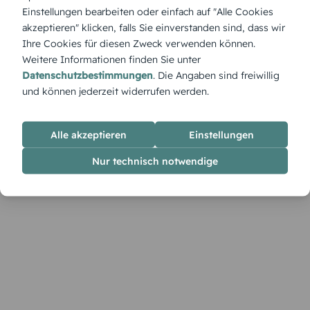
„Regenbogen aus Farben“ strahlt Lebensfreude und
Einstellungen bearbeiten oder einfach auf "Alle Cookies
Hoffnung aus. Gestalte im Designer eine Einladung, die
akzeptieren" klicken, falls Sie einverstanden sind, dass wir
deine persönlichen Bilder und Texte perfekt einbindet.
Ihre Cookies für diesen Zweck verwenden können.
Weitere Informationen finden Sie unter
Datenschutzbestimmungen
. Die Angaben sind freiwillig
und können jederzeit widerrufen werden.
Alle akzeptieren
Einstellungen
Nur technisch notwendige