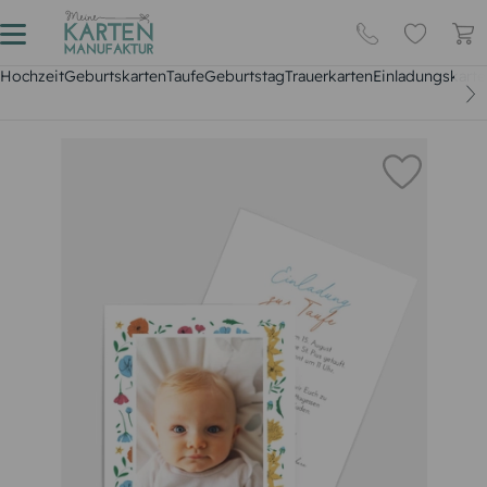
Hochzeit
Geburtskarten
Taufe
Geburtstag
Trauerkarten
Einladungskarte