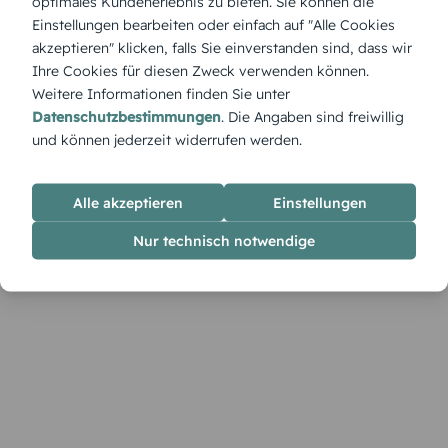
optimales Kundenerlebnis zu bieten. Sie können die
Produktbeschreibung
Einstellungen bearbeiten oder einfach auf "Alle Cookies
Der Familienkalender „Tagträumer“ bringt Fantasie und
akzeptieren" klicken, falls Sie einverstanden sind, dass wir
Struktur zusammen – liebevoll gestaltet für kreative Familien
Ihre Cookies für diesen Zweck verwenden können.
mit Sinn für Ordnung und Träumerei.
Weitere Informationen finden Sie unter
Datenschutzbestimmungen
. Die Angaben sind freiwillig
und können jederzeit widerrufen werden.
Alle akzeptieren
Einstellungen
Nur technisch notwendige