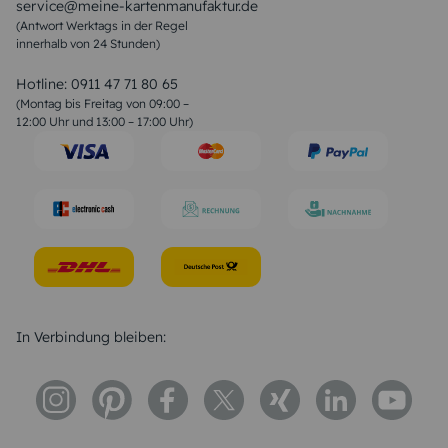
service@meine-kartenmanufaktur.de
Sprüche zur Hochzeit
(Antwort Werktags in der Regel
Sprüche zur Konfirmation & Kommunion
innerhalb von 24 Stunden)
Weihnachtsgedichte
Valentinstag Sprüche
Liebessprüche
Hotline:
0911 47 71 80 65
Geburtstagssprüche
(Montag bis Freitag von 09:00 –
Trauersprüche
12:00 Uhr und 13:00 – 17:00 Uhr)
Hochzeitstag Sprüche
Konfirmation Glückwünsche
Sprüche zur Geburt
In Verbindung bleiben: