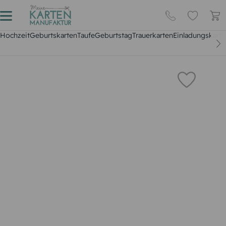
Hochzeit
Geburtskarten
Taufe
Geburtstag
Trauerkarten
Einladungskarte