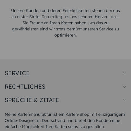
Unsere Kunden und deren Feierlichkeiten stehen bei uns
an erster Stelle. Darum liegt es uns sehr am Herzen, dass
Sie Freude an Ihren Karten haben. Um das zu
gewährleisten sind wir stets bemüht unseren Service zu
optimieren.
SERVICE
Preise und Versand
RECHTLICHES
Papiersorten
Muster/Musterset
Impressum
Unsere Produktion
SPRÜCHE & ZITATE
Widerrufsbelehrung
Magazin
Datenschutz
Sitemap
Alle Sprüche & Zitate
AGB
FAQ
Liebeskummer Sprüche
Meine Kartenmanufaktur ist ein Karten-Shop mit einzigartigem
Danke Sprüche
Online-Designer in Deutschland und bietet den Kunden eine
Sommer Sprüche
einfache Möglichkeit Ihre Karten selbst zu gestalten.
Muttertagssprüche