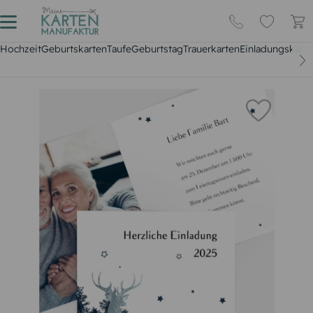
Hochzeit
Geburtskarten
Taufe
Geburtstag
Trauerkarten
Einladungskarte