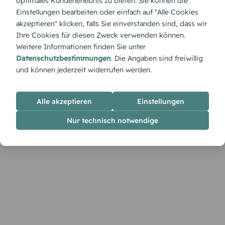
optimales Kundenerlebnis zu bieten. Sie können die
„Hirsch“ bringt die winterliche Eleganz in Papierform: Ein
Einstellungen bearbeiten oder einfach auf "Alle Cookies
majestätischer Hirsch vor verschneiter Kulisse, der Ruhe und
akzeptieren" klicken, falls Sie einverstanden sind, dass wir
Kraft ausstrahlt. Diese Einladung fühlt sich an wie ein stiller
Ihre Cookies für diesen Zweck verwenden können.
Spaziergang im Wald, während Schnee sanft zu Boden fällt.
Weitere Informationen finden Sie unter
Datenschutzbestimmungen
. Die Angaben sind freiwillig
und können jederzeit widerrufen werden.
Alle akzeptieren
Einstellungen
Nur technisch notwendige