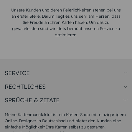
Unsere Kunden und deren Feierlichkeiten stehen bei uns
an erster Stelle. Darum liegt es uns sehr am Herzen, dass
Sie Freude an Ihren Karten haben. Um das zu
gewährleisten sind wir stets bemüht unseren Service zu
optimieren.
SERVICE
Preise und Versand
RECHTLICHES
Papiersorten
Muster/Musterset
Impressum
Unsere Produktion
SPRÜCHE & ZITATE
Widerrufsbelehrung
Magazin
Datenschutz
Sitemap
Alle Sprüche & Zitate
AGB
FAQ
Liebeskummer Sprüche
Meine Kartenmanufaktur ist ein Karten-Shop mit einzigartigem
Danke Sprüche
Online-Designer in Deutschland und bietet den Kunden eine
Sommer Sprüche
einfache Möglichkeit Ihre Karten selbst zu gestalten.
Muttertagssprüche