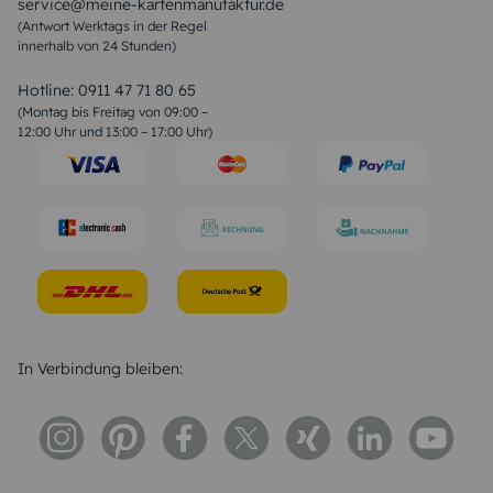
service@meine-kartenmanufaktur.de
Sprüche zur Hochzeit
(Antwort Werktags in der Regel
Sprüche zur Konfirmation & Kommunion
innerhalb von 24 Stunden)
Weihnachtsgedichte
Valentinstag Sprüche
Liebessprüche
Hotline:
0911 47 71 80 65
Geburtstagssprüche
(Montag bis Freitag von 09:00 –
Trauersprüche
12:00 Uhr und 13:00 – 17:00 Uhr)
Hochzeitstag Sprüche
Konfirmation Glückwünsche
Sprüche zur Geburt
In Verbindung bleiben: