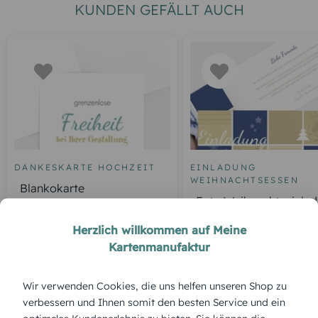
KUNDEN GEFÄLLT AUCH
DANKESKARTE HOCHZEIT
EINLADUNG
WEIHNACHTSESSEN
Blankokarte
Foto Weihnachtseinla
Frohes Fest
Herzlich willkommen auf Meine
Kartenmanufaktur
ÜBERBLICK:
Wir verwenden Cookies, die uns helfen unseren Shop zu
verbessern und Ihnen somit den besten Service und ein
Produktbeschreibung