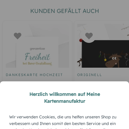
KUNDEN GEFÄLLT AUCH
DANKESKARTE HOCHZEIT
ORIGINELL
Blankokarte
Elch
Herzlich willkommen auf Meine
Kartenmanufaktur
ÜBERBLICK:
Wir verwenden Cookies, die uns helfen unseren Shop zu
verbessern und Ihnen somit den besten Service und ein
Produktbeschreibung