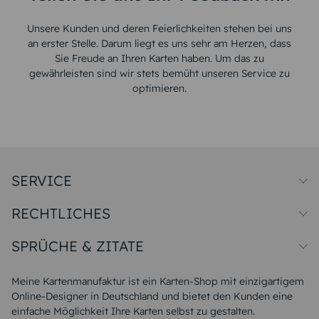
Unsere Kunden und deren Feierlichkeiten stehen bei uns
an erster Stelle. Darum liegt es uns sehr am Herzen, dass
Sie Freude an Ihren Karten haben. Um das zu
gewährleisten sind wir stets bemüht unseren Service zu
optimieren.
SERVICE
Preise und Versand
RECHTLICHES
Papiersorten
Muster/Musterset
Impressum
Unsere Produktion
SPRÜCHE & ZITATE
Widerrufsbelehrung
Magazin
Datenschutz
Sitemap
Alle Sprüche & Zitate
AGB
FAQ
Liebeskummer Sprüche
Meine Kartenmanufaktur ist ein Karten-Shop mit einzigartigem
Danke Sprüche
Online-Designer in Deutschland und bietet den Kunden eine
Sommer Sprüche
einfache Möglichkeit Ihre Karten selbst zu gestalten.
Muttertagssprüche