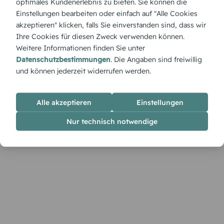
optimales Kundenerlebnis zu bieten. Sie können die
„Weihnachten in Heidelberg 3“ zeigt die Stadt in festlichem
Einstellungen bearbeiten oder einfach auf "Alle Cookies
Glanz – romantische Gassen, leuchtende Fenster und der
akzeptieren" klicken, falls Sie einverstanden sind, dass wir
Klang von Weihnachtsliedern. Ideal für eine Einladung mit
Ihre Cookies für diesen Zweck verwenden können.
städtischem Flair und Herzenswärme.
Weitere Informationen finden Sie unter
Datenschutzbestimmungen
. Die Angaben sind freiwillig
und können jederzeit widerrufen werden.
Alle akzeptieren
Einstellungen
Nur technisch notwendige