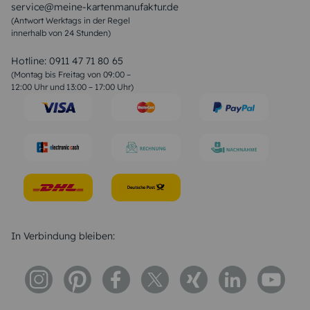
service@meine-kartenmanufaktur.de
Sprüche zur Hochzeit
(Antwort Werktags in der Regel
Sprüche zur Konfirmation & Kommunion
innerhalb von 24 Stunden)
Weihnachtsgedichte
Valentinstag Sprüche
Liebessprüche
Hotline:
0911 47 71 80 65
Geburtstagssprüche
(Montag bis Freitag von 09:00 –
Trauersprüche
12:00 Uhr und 13:00 – 17:00 Uhr)
Hochzeitstag Sprüche
Konfirmation Glückwünsche
Sprüche zur Geburt
In Verbindung bleiben: