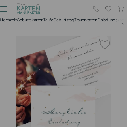
Hochzeit
Geburtskarten
Taufe
Geburtstag
Trauerkarten
Einladungskarte