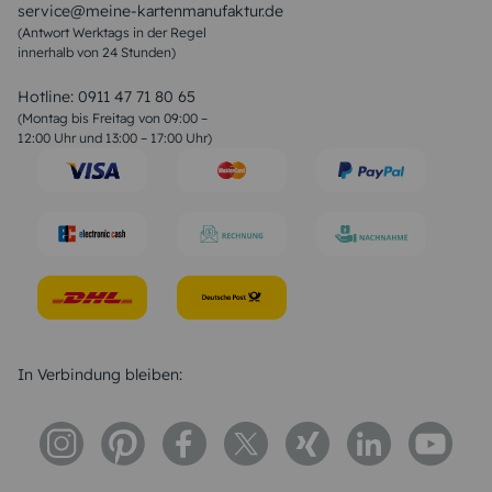
service@meine-kartenmanufaktur.de
Sprüche zur Hochzeit
(Antwort Werktags in der Regel
Sprüche zur Konfirmation & Kommunion
innerhalb von 24 Stunden)
Weihnachtsgedichte
Valentinstag Sprüche
Liebessprüche
Hotline:
0911 47 71 80 65
Geburtstagssprüche
(Montag bis Freitag von 09:00 –
Trauersprüche
12:00 Uhr und 13:00 – 17:00 Uhr)
Hochzeitstag Sprüche
Konfirmation Glückwünsche
Sprüche zur Geburt
In Verbindung bleiben: