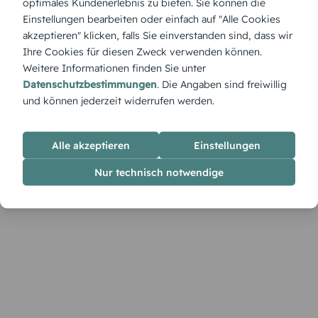
optimales Kundenerlebnis zu bieten. Sie können die
„Weihnachten in Heidelberg“ ist eine Hommage an die
Einstellungen bearbeiten oder einfach auf "Alle Cookies
winterliche Schönheit dieser Stadt. Die Karte strahlt Tradition,
akzeptieren" klicken, falls Sie einverstanden sind, dass wir
festliche Freude und die Gemütlichkeit historischer Kulissen
Ihre Cookies für diesen Zweck verwenden können.
aus.
Weitere Informationen finden Sie unter
Datenschutzbestimmungen
. Die Angaben sind freiwillig
und können jederzeit widerrufen werden.
Alle akzeptieren
Einstellungen
Nur technisch notwendige