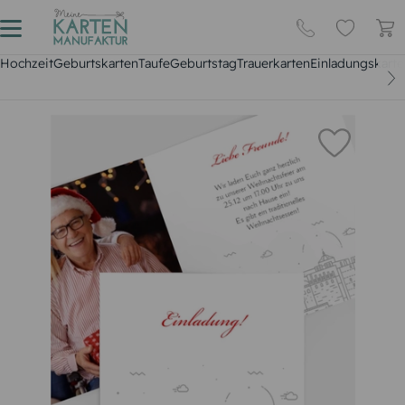
Hochzeit
Geburtskarten
Taufe
Geburtstag
Trauerkarten
Einladungskarte