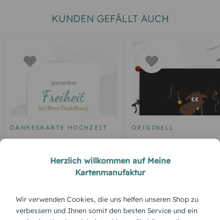
KUNDEN GEFÄLLT AUCH
DANKESKARTE HOCHZEIT
ORIGINELL
Blankokarte
Elch
Herzlich willkommen auf Meine
Kartenmanufaktur
ÜBERBLICK:
Wir verwenden Cookies, die uns helfen unseren Shop zu
verbessern und Ihnen somit den besten Service und ein
Produktbeschreibung