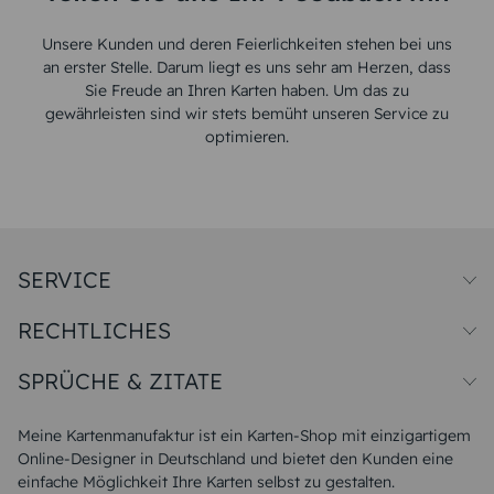
Unsere Kunden und deren Feierlichkeiten stehen bei uns
an erster Stelle. Darum liegt es uns sehr am Herzen, dass
Sie Freude an Ihren Karten haben. Um das zu
gewährleisten sind wir stets bemüht unseren Service zu
optimieren.
SERVICE
Preise und Versand
RECHTLICHES
Papiersorten
Muster/Musterset
Impressum
Unsere Produktion
SPRÜCHE & ZITATE
Widerrufsbelehrung
Magazin
Datenschutz
Sitemap
Alle Sprüche & Zitate
AGB
FAQ
Liebeskummer Sprüche
Meine Kartenmanufaktur ist ein Karten-Shop mit einzigartigem
Danke Sprüche
Online-Designer in Deutschland und bietet den Kunden eine
Sommer Sprüche
einfache Möglichkeit Ihre Karten selbst zu gestalten.
Muttertagssprüche