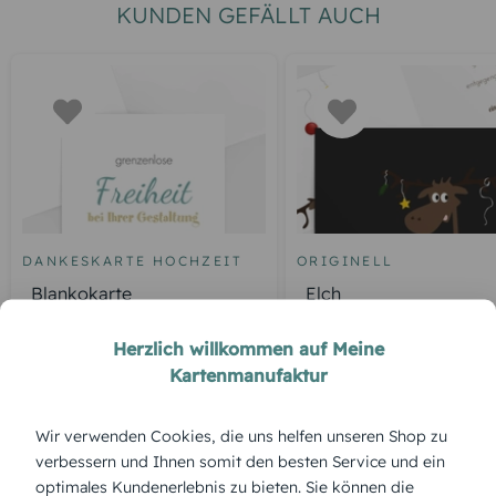
KUNDEN GEFÄLLT AUCH
DANKESKARTE HOCHZEIT
ORIGINELL
Blankokarte
Elch
Herzlich willkommen auf Meine
Kartenmanufaktur
ÜBERBLICK:
Wir verwenden Cookies, die uns helfen unseren Shop zu
Produktbeschreibung
verbessern und Ihnen somit den besten Service und ein
„Leise rieselt der Schnee“ – das Motiv dieser Karte fängt das
optimales Kundenerlebnis zu bieten. Sie können die