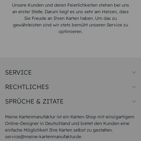
Unsere Kunden und deren Feierlichkeiten stehen bei uns
an erster Stelle. Darum liegt es uns sehr am Herzen, dass
Sie Freude an Ihren Karten haben. Um das zu
gewährleisten sind wir stets bemüht unseren Service zu
optimieren.
SERVICE
Preise und Versand
RECHTLICHES
Papiersorten
Muster/Musterset
Impressum
Unsere Produktion
SPRÜCHE & ZITATE
Widerrufsbelehrung
Magazin
Datenschutz
Sitemap
Alle Sprüche & Zitate
AGB
FAQ
Liebeskummer Sprüche
Meine Kartenmanufaktur ist ein Karten-Shop mit einzigartigem
Danke Sprüche
Online-Designer in Deutschland und bietet den Kunden eine
Sommer Sprüche
einfache Möglichkeit Ihre Karten selbst zu gestalten.
Muttertagssprüche
service@meine-kartenmanufaktur.de
Sprüche zur Hochzeit