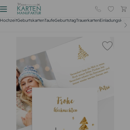
Hochzeit
Geburtskarten
Taufe
Geburtstag
Trauerkarten
Einladungskarte