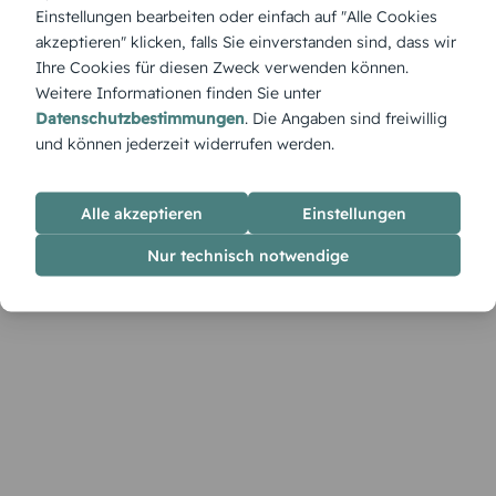
sanfte Fallen der Flocken ein, als würde die Welt für einen
Einstellungen bearbeiten oder einfach auf "Alle Cookies
Moment stillstehen. Ein stimmungsvolles Bild, das Ruhe und
akzeptieren" klicken, falls Sie einverstanden sind, dass wir
festliche Magie verströmt.
Ihre Cookies für diesen Zweck verwenden können.
Weitere Informationen finden Sie unter
Datenschutzbestimmungen
. Die Angaben sind freiwillig
und können jederzeit widerrufen werden.
Alle akzeptieren
Einstellungen
Nur technisch notwendige