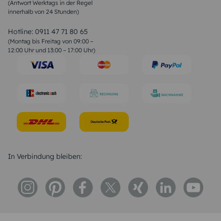
(Antwort Werktags in der Regel
Sprüche zur Konfirmation & Kommunion
innerhalb von 24 Stunden)
Weihnachtsgedichte
Valentinstag Sprüche
Liebessprüche
Hotline:
0911 47 71 80 65
Geburtstagssprüche
(Montag bis Freitag von 09:00 –
Trauersprüche
12:00 Uhr und 13:00 – 17:00 Uhr)
Hochzeitstag Sprüche
Konfirmation Glückwünsche
Sprüche zur Geburt
In Verbindung bleiben: