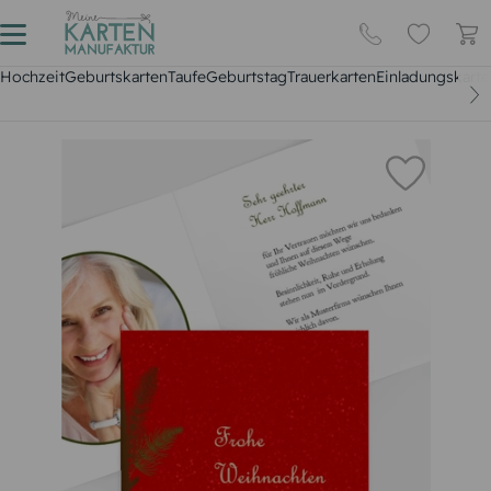
Hochzeit
Geburtskarten
Taufe
Geburtstag
Trauerkarten
Einladungskarte