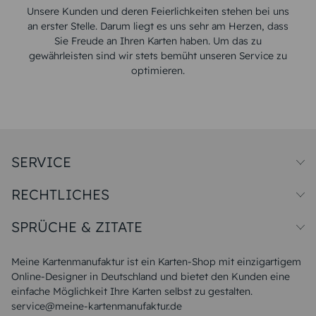
Unsere Kunden und deren Feierlichkeiten stehen bei uns
an erster Stelle. Darum liegt es uns sehr am Herzen, dass
Sie Freude an Ihren Karten haben. Um das zu
gewährleisten sind wir stets bemüht unseren Service zu
optimieren.
SERVICE
Preise und Versand
RECHTLICHES
Papiersorten
Muster/Musterset
Impressum
Unsere Produktion
SPRÜCHE & ZITATE
Widerrufsbelehrung
Magazin
Datenschutz
Sitemap
Alle Sprüche & Zitate
AGB
FAQ
Liebeskummer Sprüche
Meine Kartenmanufaktur ist ein Karten-Shop mit einzigartigem
Danke Sprüche
Online-Designer in Deutschland und bietet den Kunden eine
Sommer Sprüche
einfache Möglichkeit Ihre Karten selbst zu gestalten.
Muttertagssprüche
service@meine-kartenmanufaktur.de
Sprüche zur Hochzeit