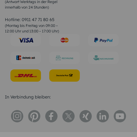
(Antwort Werktags in der Regel
Sprüche zur Konfirmation & Kommunion
innerhalb von 24 Stunden)
Weihnachtsgedichte
Valentinstag Sprüche
Liebessprüche
Hotline:
0911 47 71 80 65
Geburtstagssprüche
(Montag bis Freitag von 09:00 –
Trauersprüche
12:00 Uhr und 13:00 – 17:00 Uhr)
Hochzeitstag Sprüche
Konfirmation Glückwünsche
Sprüche zur Geburt
In Verbindung bleiben: