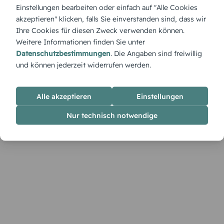
klingt wie ein Versprechen aus Kindertagen. Die Karte fängt
Einstellungen bearbeiten oder einfach auf "Alle Cookies
kindliche Vorfreude ein und erinnert an das magische
akzeptieren" klicken, falls Sie einverstanden sind, dass wir
Kribbeln am Abend vor Weihnachten.
Ihre Cookies für diesen Zweck verwenden können.
Weitere Informationen finden Sie unter
Datenschutzbestimmungen
. Die Angaben sind freiwillig
und können jederzeit widerrufen werden.
Alle akzeptieren
Einstellungen
Nur technisch notwendige