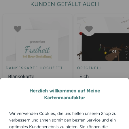
KUNDEN GEFÄLLT AUCH
DANKESKARTE HOCHZEIT
ORIGINELL
Blankokarte
Elch
Herzlich willkommen auf Meine
Kartenmanufaktur
ÜBERBLICK:
Wir verwenden Cookies, die uns helfen unseren Shop zu
Produktbeschreibung
verbessern und Ihnen somit den besten Service und ein
„Morgen, Kinder, wird’s was geben“ – dieser klassische Satz
optimales Kundenerlebnis zu bieten. Sie können die