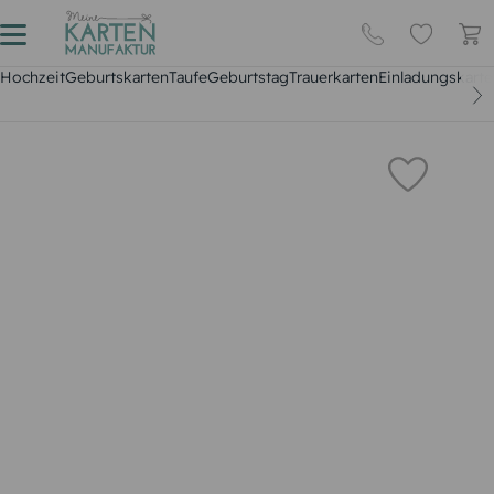
Hochzeit
Geburtskarten
Taufe
Geburtstag
Trauerkarten
Einladungskarte