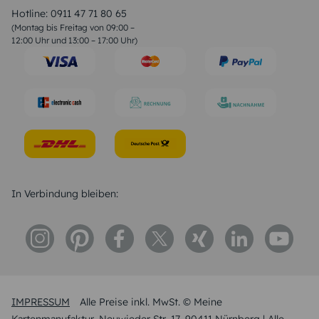
Liebessprüche
Hotline:
0911 47 71 80 65
Geburtstagssprüche
(Montag bis Freitag von 09:00 –
Trauersprüche
12:00 Uhr und 13:00 – 17:00 Uhr)
Hochzeitstag Sprüche
Konfirmation Glückwünsche
Sprüche zur Geburt
In Verbindung bleiben:
IMPRESSUM
Alle Preise inkl. MwSt. © Meine