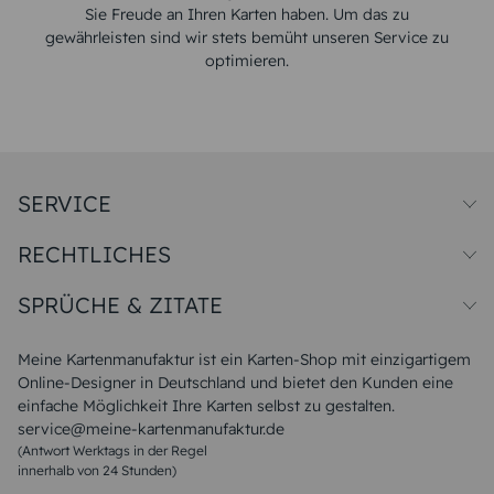
Sie Freude an Ihren Karten haben. Um das zu
gewährleisten sind wir stets bemüht unseren Service zu
optimieren.
SERVICE
Preise und Versand
RECHTLICHES
Papiersorten
Muster/Musterset
Impressum
Unsere Produktion
SPRÜCHE & ZITATE
Widerrufsbelehrung
Magazin
Datenschutz
Sitemap
Alle Sprüche & Zitate
AGB
FAQ
Liebeskummer Sprüche
Meine Kartenmanufaktur ist ein Karten-Shop mit einzigartigem
Danke Sprüche
Online-Designer in Deutschland und bietet den Kunden eine
Sommer Sprüche
einfache Möglichkeit Ihre Karten selbst zu gestalten.
Muttertagssprüche
service@meine-kartenmanufaktur.de
Sprüche zur Hochzeit
(Antwort Werktags in der Regel
Sprüche zur Konfirmation & Kommunion
innerhalb von 24 Stunden)
Weihnachtsgedichte
Valentinstag Sprüche