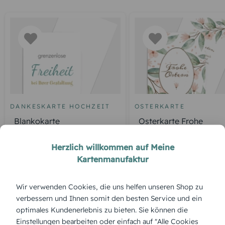
DANKESKARTE HOCHZEIT
OSTERKARTE
Blankokarte
Osterkarte Frohe
Frühlingsgefühle
Herzlich willkommen auf Meine
Kartenmanufaktur
ÜBERBLICK:
Wir verwenden Cookies, die uns helfen unseren Shop zu
Produktbeschreibung
verbessern und Ihnen somit den besten Service und ein
„Frohe Osterkarte“ – blühende Zweige, sanfte Pastelltöne
optimales Kundenerlebnis zu bieten. Sie können die
und das Gefühl von Aufbruch und Leichtigkeit zum
Einstellungen bearbeiten oder einfach auf "Alle Cookies