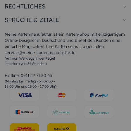
RECHTLICHES
Papiersorten
Muster/Musterset
Impressum
Unsere Produktion
SPRÜCHE & ZITATE
Widerrufsbelehrung
Magazin
Datenschutz
Sitemap
Alle Sprüche & Zitate
AGB
FAQ
Liebeskummer Sprüche
Meine Kartenmanufaktur ist ein Karten-Shop mit einzigartigem
Danke Sprüche
Online-Designer in Deutschland und bietet den Kunden eine
Sommer Sprüche
einfache Möglichkeit Ihre Karten selbst zu gestalten.
Muttertagssprüche
service@meine-kartenmanufaktur.de
Sprüche zur Hochzeit
(Antwort Werktags in der Regel
Sprüche zur Konfirmation & Kommunion
innerhalb von 24 Stunden)
Weihnachtsgedichte
Valentinstag Sprüche
Liebessprüche
Hotline:
0911 47 71 80 65
Geburtstagssprüche
(Montag bis Freitag von 09:00 –
Trauersprüche
12:00 Uhr und 13:00 – 17:00 Uhr)
Hochzeitstag Sprüche
Konfirmation Glückwünsche
Sprüche zur Geburt