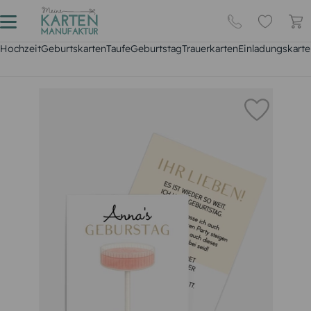
Hochzeit
Geburtskarten
Taufe
Geburtstag
Trauerkarten
Einladungskarte