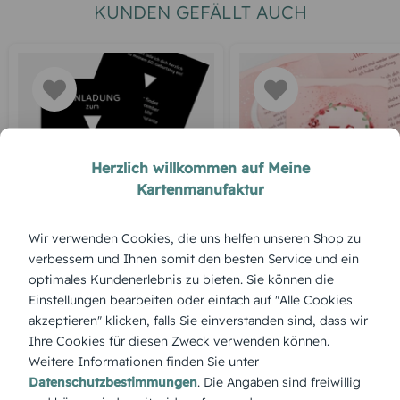
KUNDEN GEFÄLLT AUCH
Herzlich willkommen auf Meine
Kartenmanufaktur
EINLADUNGSKARTEN 60.
EINLADUNGSKARTEN 5
GEBURTSTAG
GEBURTSTAG
Wir verwenden Cookies, die uns helfen unseren Shop zu
Geburtstagseinladung
Einladung zum 50.
verbessern und Ihnen somit den besten Service und ein
Parkuhr 60
Geburtstag Aquarell R
optimales Kundenerlebnis zu bieten. Sie können die
Einstellungen bearbeiten oder einfach auf "Alle Cookies
akzeptieren" klicken, falls Sie einverstanden sind, dass wir
Ihre Cookies für diesen Zweck verwenden können.
Weitere Informationen finden Sie unter
Datenschutzbestimmungen
. Die Angaben sind freiwillig