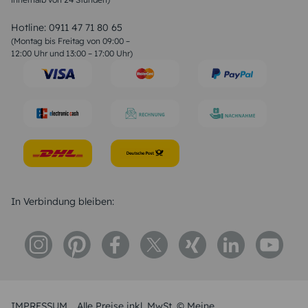
Valentinstag Sprüche
Liebessprüche
Hotline:
0911 47 71 80 65
Geburtstagssprüche
(Montag bis Freitag von 09:00 –
Trauersprüche
12:00 Uhr und 13:00 – 17:00 Uhr)
Hochzeitstag Sprüche
Konfirmation Glückwünsche
Sprüche zur Geburt
In Verbindung bleiben:
IMPRESSUM
Alle Preise inkl. MwSt. © Meine