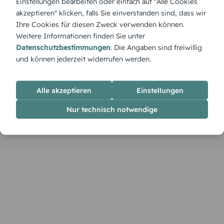
Einstellungen bearbeiten oder einfach auf "Alle Cookies
„Auffällig“ – Kräftige Farben, klare Formen: Diese Karte ruft
akzeptieren" klicken, falls Sie einverstanden sind, dass wir
laut nach Party!
Ihre Cookies für diesen Zweck verwenden können.
Weitere Informationen finden Sie unter
Datenschutzbestimmungen
. Die Angaben sind freiwillig
und können jederzeit widerrufen werden.
Alle akzeptieren
Einstellungen
Nur technisch notwendige