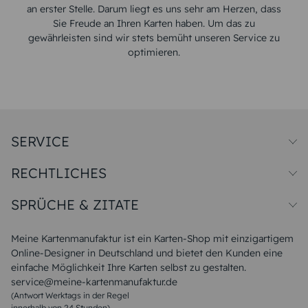
an erster Stelle. Darum liegt es uns sehr am Herzen, dass
Sie Freude an Ihren Karten haben. Um das zu
gewährleisten sind wir stets bemüht unseren Service zu
optimieren.
SERVICE
Preise und Versand
RECHTLICHES
Papiersorten
Muster/Musterset
Impressum
Unsere Produktion
SPRÜCHE & ZITATE
Widerrufsbelehrung
Magazin
Datenschutz
Sitemap
Alle Sprüche & Zitate
AGB
FAQ
Liebeskummer Sprüche
Meine Kartenmanufaktur ist ein Karten-Shop mit einzigartigem
Danke Sprüche
Online-Designer in Deutschland und bietet den Kunden eine
Sommer Sprüche
einfache Möglichkeit Ihre Karten selbst zu gestalten.
Muttertagssprüche
service@meine-kartenmanufaktur.de
Sprüche zur Hochzeit
(Antwort Werktags in der Regel
Sprüche zur Konfirmation & Kommunion
innerhalb von 24 Stunden)
Weihnachtsgedichte