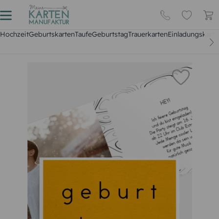
Hochzeit
Geburtskarten
Taufe
Geburtstag
Trauerkarten
Einladungskarte