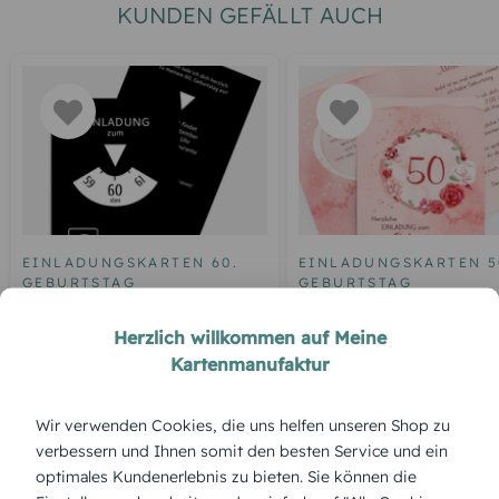
KUNDEN GEFÄLLT AUCH
EINLADUNGSKARTEN 60.
EINLADUNGSKARTEN 5
GEBURTSTAG
GEBURTSTAG
Geburtstagseinladung
Einladung zum 50.
Herzlich willkommen auf Meine
Parkuhr 60
Geburtstag Aquarell R
Kartenmanufaktur
Wir verwenden Cookies, die uns helfen unseren Shop zu
ÜBERBLICK:
verbessern und Ihnen somit den besten Service und ein
optimales Kundenerlebnis zu bieten. Sie können die
Produktbeschreibung