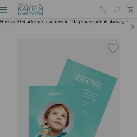
Hochzeit
Geburtskarten
Taufe
Geburtstag
Trauerkarten
Einladungskarte