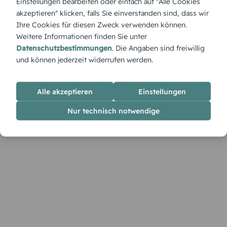
Einstellungen bearbeiten oder einfach auf "Alle Cookies
„Bär-held“ – Niedliche Einladung für mutige
akzeptieren" klicken, falls Sie einverstanden sind, dass wir
Geburtstagskinder – mit liebevoller Illustration.
Ihre Cookies für diesen Zweck verwenden können.
Weitere Informationen finden Sie unter
Datenschutzbestimmungen
. Die Angaben sind freiwillig
und können jederzeit widerrufen werden.
Alle akzeptieren
Einstellungen
Nur technisch notwendige