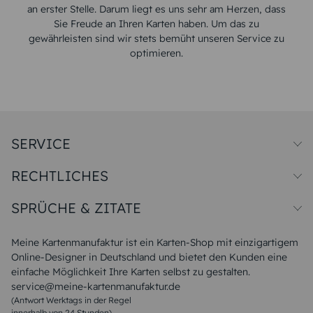
an erster Stelle. Darum liegt es uns sehr am Herzen, dass
Sie Freude an Ihren Karten haben. Um das zu
gewährleisten sind wir stets bemüht unseren Service zu
optimieren.
SERVICE
Preise und Versand
RECHTLICHES
Papiersorten
Muster/Musterset
Impressum
Unsere Produktion
SPRÜCHE & ZITATE
Widerrufsbelehrung
Magazin
Datenschutz
Sitemap
Alle Sprüche & Zitate
AGB
FAQ
Liebeskummer Sprüche
Meine Kartenmanufaktur ist ein Karten-Shop mit einzigartigem
Danke Sprüche
Online-Designer in Deutschland und bietet den Kunden eine
Sommer Sprüche
einfache Möglichkeit Ihre Karten selbst zu gestalten.
Muttertagssprüche
service@meine-kartenmanufaktur.de
Sprüche zur Hochzeit
(Antwort Werktags in der Regel
Sprüche zur Konfirmation & Kommunion
innerhalb von 24 Stunden)
Weihnachtsgedichte