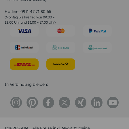
Valentinstag Sprüche
Liebessprüche
Hotline:
0911 47 71 80 65
Geburtstagssprüche
(Montag bis Freitag von 09:00 –
Trauersprüche
12:00 Uhr und 13:00 – 17:00 Uhr)
Hochzeitstag Sprüche
Konfirmation Glückwünsche
Sprüche zur Geburt
In Verbindung bleiben:
IMPRESSUM
Alle Preise inkl. MwSt. © Meine